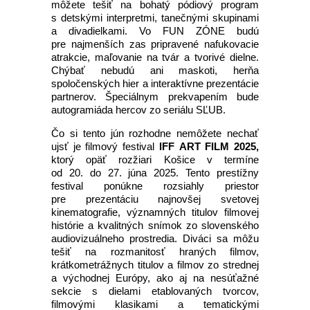
môžete tešiť na bohatý pódiový program
s detskými interpretmi, tanečnými skupinami
a divadielkami. Vo FUN ZÓNE budú
pre najmenších zas pripravené nafukovacie
atrakcie, maľovanie na tvár a tvorivé dielne.
Chýbať nebudú ani maskoti, herňa
spoločenských hier a interaktívne prezentácie
partnerov. Špeciálnym prekvapením bude
autogramiáda hercov zo seriálu SĽUB.
Čo si tento jún rozhodne nemôžete nechať
ujsť je filmový festival
IFF
ART FILM 2025,
ktorý opäť rozžiari Košice v termíne
od 20. do 27. júna 2025. Tento prestížny
festival ponúkne rozsiahly priestor
pre prezentáciu najnovšej svetovej
kinematografie, významných titulov filmovej
histórie a kvalitných snímok zo slovenského
audiovizuálneho prostredia. Diváci sa môžu
tešiť na rozmanitosť hraných filmov,
krátkometrážnych titulov a filmov zo strednej
a východnej Európy, ako aj na nesúťažné
sekcie s dielami etablovaných tvorcov,
filmovými klasikami a tematickými