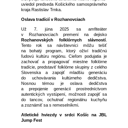
uviedol predseda Košického samosprávneho
kraja Rastislav Trnka.
Oslava tradícií v Rozhanovciach
Už 7. júna 2025 sa amfiteáter
v Rozhanovciach premení na dejisko
Rozhanovských folklórnych slávností
.
Tento rok sa návštevníci môžu tešiť
na bohatý program, ktorý oživí tradičnú
ľudovú kultúru regiónu. Cieľom podujatia je
zachovať a propagovať miestne folklórne
tradície, predstaviť folklórne skupiny z celého
Slovenska a zapojiť mladšiu generáciu
do uchovávania kultúrneho dedičstva.
Nosnou témou je oslava dedičstva
a prepojenie generácií prostredníctvom
autentických vystúpení, možnosti zapojiť sa
do tancov, ochutnať regionálnu kuchyňu
a zoznámiť sa s remeselníkmi.
Atletické hviezdy v srdci Košíc na JBL
Jump Fest