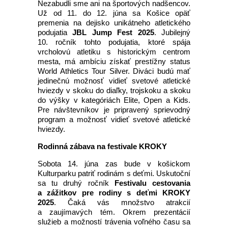
Nezabudli sme ani na športových nadšencov.
Už od 11. do 12. júna sa Košice opäť
premenia na dejisko unikátneho atletického
podujatia
JBL Jump Fest 2025
. Jubilejný
10. ročník tohto podujatia, ktoré spája
vrcholovú atletiku s historickým centrom
mesta, má ambíciu získať prestížny status
World Athletics Tour Silver. Diváci budú mať
jedinečnú možnosť vidieť svetové atletické
hviezdy v skoku do diaľky, trojskoku a skoku
do výšky v kategóriách Elite, Open a Kids.
Pre návštevníkov je pripravený sprievodný
program a možnosť vidieť svetové atletické
hviezdy.
Rodinná zábava na festivale KROKY
Sobota 14. júna zas bude v košickom
Kulturparku patriť rodinám s deťmi. Uskutoční
sa tu druhý ročník
Festivalu cestovania
a zážitkov pre rodiny s deťmi KROKY
2025
. Čaká vás množstvo atrakcií
a zaujímavých tém. Okrem prezentácií
služieb a možností trávenia voľného času sa