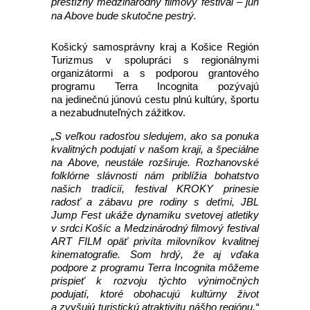
prestížny medzinárodný filmový festival – jún
na Above bude skutočne pestrý.
Košický samosprávny kraj a Košice Región
Turizmus v spolupráci s regionálnymi
organizátormi a s podporou grantového
programu Terra Incognita pozývajú
na jedinečnú júnovú cestu plnú kultúry, športu
a nezabudnuteľných zážitkov.
„S veľkou radosťou sledujem, ako sa ponuka
kvalitných podujatí v našom kraji, a špeciálne
na Above, neustále rozširuje. Rozhanovské
folklórne slávnosti nám priblížia bohatstvo
našich tradícií, festival KROKY prinesie
radosť a zábavu pre rodiny s deťmi, JBL
Jump Fest ukáže dynamiku svetovej atletiky
v srdci Košíc a Medzinárodný filmový festival
ART FILM opäť privíta milovníkov kvalitnej
kinematografie. Som hrdý, že aj vďaka
podpore z programu Terra Incognita môžeme
prispieť k rozvoju týchto výnimočných
podujatí, ktoré obohacujú kultúrny život
a zvyšujú turistickú atraktivitu nášho regiónu,“