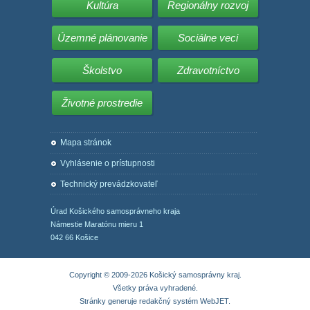
Kultúra
Regionálny rozvoj
Územné plánovanie
Sociálne veci
Školstvo
Zdravotníctvo
Životné prostredie
Mapa stránok
Vyhlásenie o prístupnosti
Technický prevádzkovateľ
Úrad Košického samosprávneho kraja
Námestie Maratónu mieru 1
042 66 Košice
Copyright © 2009-2026 Košický samosprávny kraj.
Všetky práva vyhradené.
Stránky generuje
redakčný systém WebJET
.