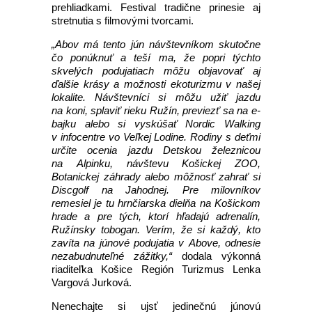
prehliadkami. Festival tradične prinesie aj
stretnutia s filmovými tvorcami.
„Abov má tento jún návštevníkom skutočne
čo ponúknuť a teší ma, že popri týchto
skvelých podujatiach môžu objavovať aj
ďalšie krásy a možnosti ekoturizmu v našej
lokalite. Návštevníci si môžu užiť jazdu
na koni, splaviť rieku Ružín, previezť sa na e-
bajku alebo si vyskúšať Nordic Walking
v infocentre vo Veľkej Lodine. Rodiny s deťmi
určite ocenia jazdu Detskou železnicou
na Alpinku, návštevu Košickej ZOO,
Botanickej záhrady alebo môžnosť zahrať si
Discgolf na Jahodnej. Pre milovníkov
remesiel je tu hrnčiarska dielňa na Košickom
hrade a pre tých, ktorí hľadajú adrenalín,
Ružínsky tobogan. Verím, že si každý, kto
zavíta na júnové podujatia v Above, odnesie
nezabudnuteľné zážitky,“
dodala výkonná
riaditeľka Košice Región Turizmus Lenka
Vargová Jurková.
Nenechajte si ujsť jedinečnú júnovú