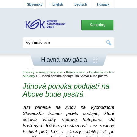
Slovensky
English
Deutsch
Hungary
Kontakty
Hlavná navigácia
Košický samosprávny kraj
>
Kompetencie
>
Cestovný ruch
>
Aktuality
> Júnová ponuka podujatí na Above bude pestrá
Júnová ponuka podujatí na
Above bude pestrá
​Jún prinesie na Abov na východnom
Slovensku bohatú paletu podujatí, ktoré
oslovia všetky vekové kategórie. Od
tradičných folklórnych slávností cez rodinný
festival plný hier a zábavy, atletiky až po