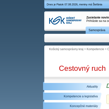
Dnes je Piatok 07.08.2026, meniny má Štefánia
Zasielanie novi
Prihláste sa na 
Samospráva
Košický samosprávny kraj
>
Kompetencie
>
C
Cestovný ruch
D
Aktuality
Kompetencie a legislatíva
Koncepčné materiály