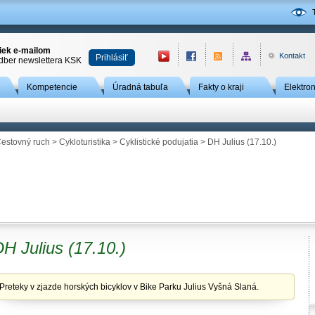
niek e-mailom
Kontakt
Prihlásiť
odber newslettera KSK
Kompetencie
Úradná tabuľa
Fakty o kraji
Elektro
estovný ruch
>
Cykloturistika
>
Cyklistické podujatia
> DH Julius (17.10.)
H Julius (17.10.)
Preteky v zjazde horských bicyklov v Bike Parku Julius Vyšná Slaná.