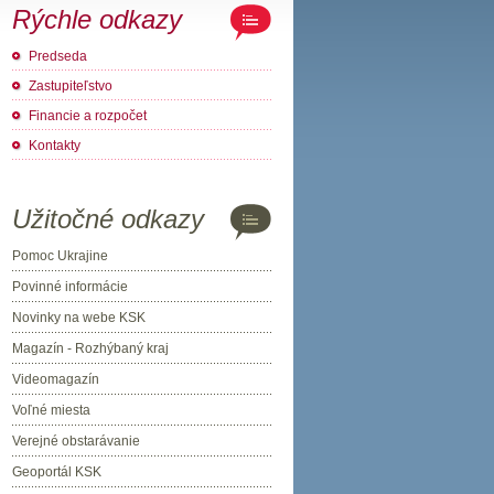
Rýchle odkazy
Predseda
Zastupiteľstvo
Financie a rozpočet
Kontakty
Užitočné odkazy
Pomoc Ukrajine
Povinné informácie
Novinky na webe KSK
Magazín - Rozhýbaný kraj
Videomagazín
Voľné miesta
Verejné obstarávanie
Geoportál KSK