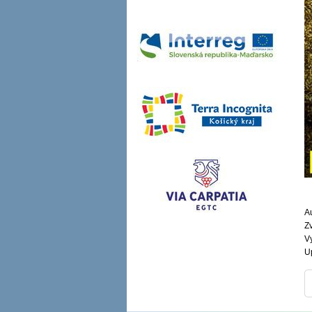
Au
Zv
V
U