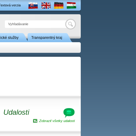
Textová verzia
Hľadať
nické služby
Transparentný kraj
Udalosti
Zobraziť všetky udalosti