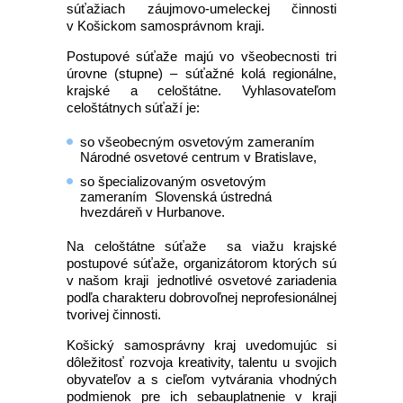
súťažiach záujmovo-umeleckej činnosti
v Košickom samosprávnom kraji.
Postupové súťaže majú vo všeobecnosti tri
úrovne (stupne) – súťažné kolá regionálne,
krajské a celoštátne. Vyhlasovateľom
celoštátnych súťaží je:
so všeobecným osvetovým zameraním
Národné osvetové centrum v Bratislave,
so špecializovaným osvetovým
zameraním Slovenská ústredná
hvezdáreň v Hurbanove.
Na celoštátne súťaže sa viažu krajské
postupové súťaže, organizátorom ktorých sú
v našom kraji jednotlivé osvetové zariadenia
podľa charakteru dobrovoľnej neprofesionálnej
tvorivej činnosti.
Košický samosprávny kraj uvedomujúc si
dôležitosť rozvoja kreativity, talentu u svojich
obyvateľov a s cieľom vytvárania vhodných
podmienok pre ich sebauplatnenie v kraji