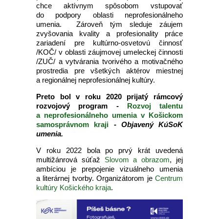
chce aktívnym spôsobom vstupovať
do podpory oblasti neprofesionálneho
umenia. Zároveň tým sleduje záujem
zvyšovania kvality a profesionality práce
zariadení pre kultúrno-osvetovú činnosť
/KOČ/ v oblasti záujmovej umeleckej činnosti
/ZUČ/ a vytvárania tvorivého a motivačného
prostredia pre všetkých aktérov miestnej
a regionálnej neprofesionálnej kultúry.
Preto bol v roku 2020 prijatý rámcový
rozvojový program -
Rozvoj talentu
a neprofesionálneho umenia v Košickom
samosprávnom kraji
-
Objavený KúSoK
umenia.
V roku 2022 bola po prvý krát uvedená
multižánrová súťaž
Slovom a obrazom
, jej
ambíciou je prepojenie vizuálneho umenia
a literárnej tvorby. Organizátorom je
Centrum
kultúry Košického kraja
.