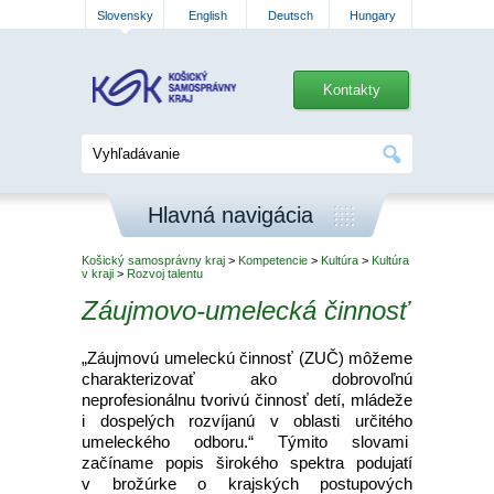
Slovensky
English
Deutsch
Hungary
Kontakty
Hlavná navigácia
Košický samosprávny kraj
>
Kompetencie
>
Kultúra
>
Kultúra
v kraji
>
Rozvoj talentu
Záujmovo-umelecká činnosť
„Záujmovú umeleckú činnosť (ZUČ) môžeme
charakterizovať ako dobrovoľnú
neprofesionálnu tvorivú činnosť detí, mládeže
i dospelých rozvíjanú v oblasti určitého
umeleckého odboru.“ Týmito slovami
začíname popis širokého spektra podujatí
v brožúrke o krajských postupových