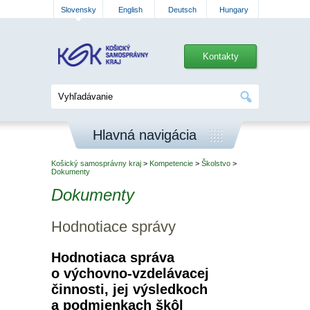
Slovensky
English
Deutsch
Hungary
Kontakty
Hlavná navigácia
Košický samosprávny kraj
>
Kompetencie
>
Školstvo
>
Dokumenty
Dokumenty
Hodnotiace správy
Hodnotiaca správa
o výchovno-vzdelávacej
činnosti, jej výsledkoch
a podmienkach škôl