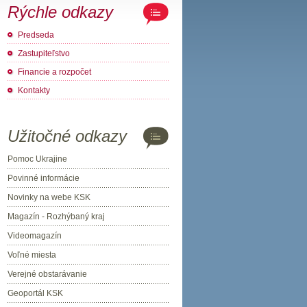
Rýchle odkazy
Predseda
Zastupiteľstvo
Financie a rozpočet
Kontakty
Užitočné odkazy
Pomoc Ukrajine
Povinné informácie
Novinky na webe KSK
Magazín - Rozhýbaný kraj
Videomagazín
Voľné miesta
Verejné obstarávanie
Geoportál KSK