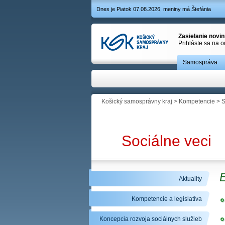
Dnes je Piatok 07.08.2026, meniny má Štefánia
Zasielanie novi
Prihláste sa na 
Samospráva
Košický samosprávny kraj
>
Kompetencie
>
S
Sociálne veci
Aktuality
Kompetencie a legislatíva
Koncepcia rozvoja sociálnych služieb