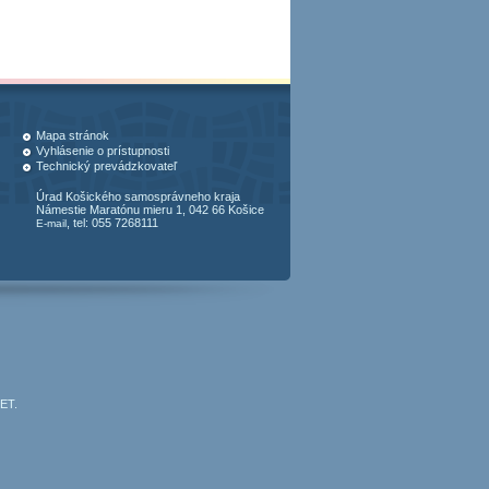
Mapa stránok
Vyhlásenie o prístupnosti
Technický prevádzkovateľ
Úrad Košického samosprávneho kraja
Námestie Maratónu mieru 1, 042 66 Košice
, tel: 055 7268111
E-mail
JET
.