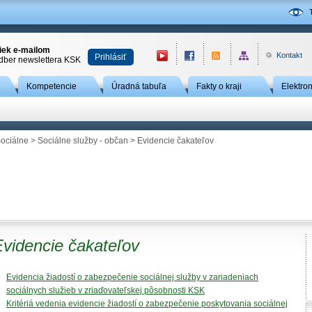
niek e-mailom
Kontakt
Prihlásiť
odber newslettera KSK
Kompetencie
Úradná tabuľa
Fakty o kraji
Elektro
ociálne
>
Sociálne služby - občan
>
Evidencie čakateľov
Evidencie čakateľov
Evidencia žiadostí o zabezpečenie sociálnej služby v zariadeniach
sociálnych služieb v zriaďovateľskej pôsobnosti KSK
Kritériá vedenia evidencie žiadostí o zabezpečenie poskytovania sociálnej