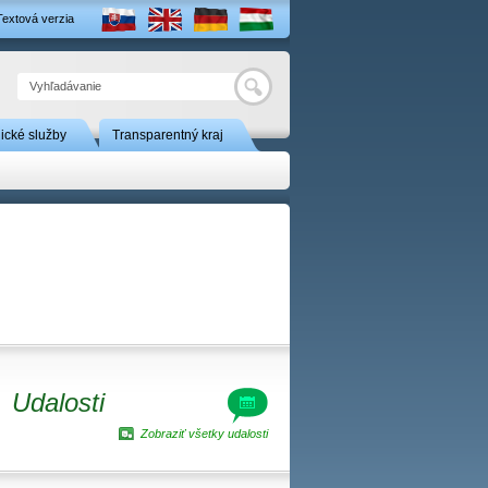
Textová verzia
Hľadať
nické služby
Transparentný kraj
Udalosti
Zobraziť všetky udalosti