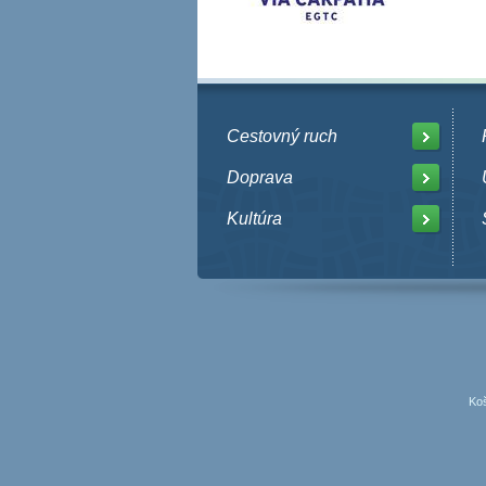
Cestovný ruch
Doprava
Kultúra
Koš