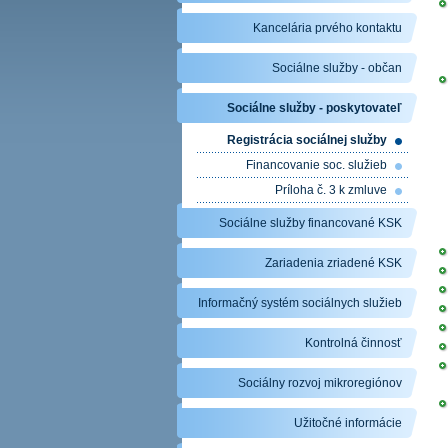
Kancelária prvého kontaktu
Sociálne služby - občan
Sociálne služby - poskytovateľ
Registrácia sociálnej služby
Financovanie soc. služieb
Príloha č. 3 k zmluve
Sociálne služby financované KSK
Zariadenia zriadené KSK
Informačný systém sociálnych služieb
Kontrolná činnosť
Sociálny rozvoj mikroregiónov
Užitočné informácie