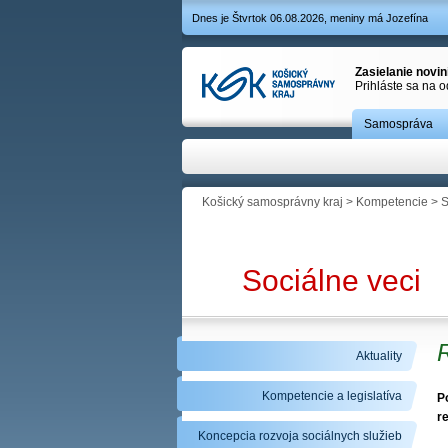
Dnes je Štvrtok 06.08.2026, meniny má Jozefína
Zasielanie novi
Prihláste sa na 
Samospráva
Košický samosprávny kraj
>
Kompetencie
>
S
Sociálne veci
R
Aktuality
Kompetencie a legislatíva
P
r
Koncepcia rozvoja sociálnych služieb