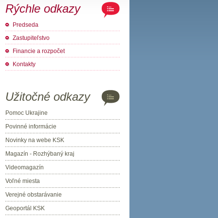
Rýchle odkazy
Predseda
Zastupiteľstvo
Financie a rozpočet
Kontakty
Užitočné odkazy
Pomoc Ukrajine
Povinné informácie
Novinky na webe KSK
Magazín - Rozhýbaný kraj
Videomagazín
Voľné miesta
Verejné obstarávanie
Geoportál KSK