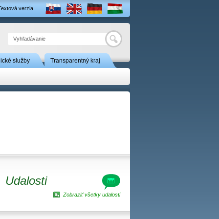
Textová verzia
Hľadať
nické služby
Transparentný kraj
Udalosti
Zobraziť všetky udalosti