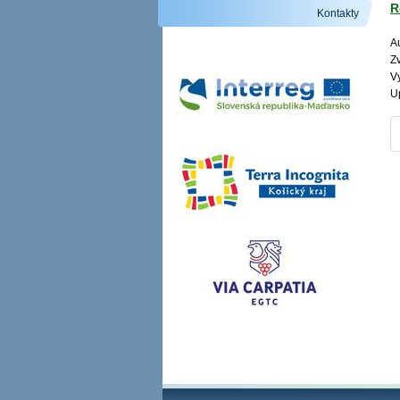
R
Kontakty
Au
Zv
V
U