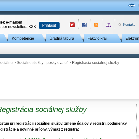
niek e-mailom
Kontakt
Prihlásiť
odber newslettera KSK
Kompetencie
Úradná tabuľa
Fakty o kraji
Elektro
ociálne
>
Sociálne služby - poskytovateľ
> Registrácia sociálnej služby
egistrácia sociálnej služby
ostup pri registrácii sociálnej služby, zmene údajov v registri, podmienky
egistrácie a povinné prílohy, výmaz z registra: