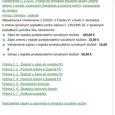
Usmernenie č. 2/2020 - Postup pri registrácii sociálnej služby, zmene
údajov v registri, podmienky registrácie a povinné prílohy, nezapísanie
do registra
výmaz z registra – externé
Aktualizácia k Usmerneniu č.2/2020: V Článku VI. v bode 3. dochádza
k zmene správnych poplatkov podľa zákona č. 145/1995 Zb. o správnych
poplatkoch, položka 34a, nasledovne:
Zápis do registra poskytovateľov sociálnych služieb -
100,00 €
Zápis zmeny v registri poskytovateľov sociálnych služieb -
15,00 €
Vyhotovenie výpisu z registra poskytovateľov sociálnych služieb -
10,00
€
Výmaz z registra poskytovateľov sociálnych služieb -
50,00 €
Príloha č. 1 - Žiadosť o zápis do registra PO
Príloha č. 2 - Povinné prílohy k žiadosti PO
Príloha č. 3 - Žiadosť o zápis do registra FO
Príloha č. 4 - Povinné prílohy k žiadosti FO
Príloha č. 5 - Registračný formulár
Príloha č. 6 - Štruktúra cieľových skupín
Príloha č. 7 - Poštová poukážka
Najčastejšie otázky a odpovede k registrácii sociálnej služby