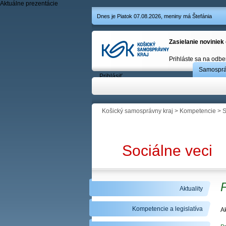
Aktuálne prezentácie
Dnes je Piatok 07.08.2026, meniny má Štefánia
Zasielanie noviniek
Prihláste sa na odbe
Samospr
Prihlásiť
Košický samosprávny kraj
>
Kompetencie
>
S
Sociálne veci
P
Aktuality
Kompetencie a legislatíva
Ak