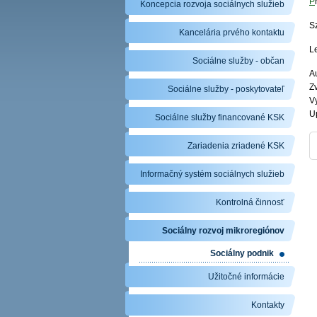
P
Koncepcia rozvoja sociálnych služieb
S
Kancelária prvého kontaktu
L
Sociálne služby - občan
Au
Zv
Sociálne služby - poskytovateľ
V
U
Sociálne služby financované KSK
Zariadenia zriadené KSK
Informačný systém sociálnych služieb
Kontrolná činnosť
Sociálny rozvoj mikroregiónov
Sociálny podnik
Užitočné informácie
Kontakty