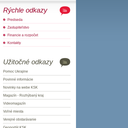
Rýchle odkazy
Predseda
Zastupiteľstvo
Financie a rozpočet
Kontakty
Užitočné odkazy
Pomoc Ukrajine
Povinné informácie
Novinky na webe KSK
Magazín - Rozhýbaný kraj
Videomagazín
Voľné miesta
Verejné obstarávanie
Geoportál KSK