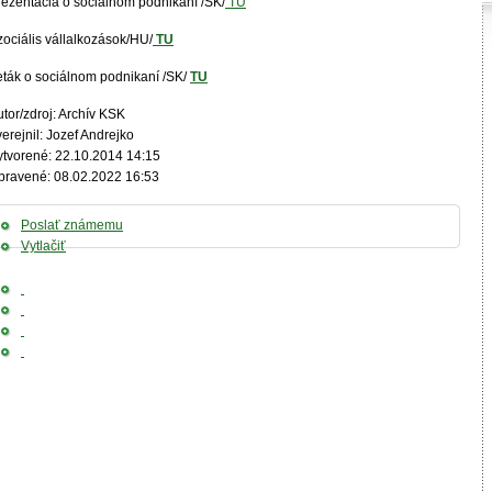
rezentácia o sociálnom podnikaní /SK/
TU
zociális vállalkozások/HU/
TU
eták o sociálnom podnikaní /SK/
TU
tor/zdroj: Archív KSK
erejnil: Jozef Andrejko
ytvorené: 22.10.2014 14:15
pravené: 08.02.2022 16:53
Poslať známemu
Vytlačiť