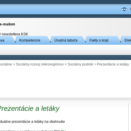
 e-mailom
r newslettera KSK
áva
Kompetencie
Úradná tabuľa
Fakty o kraji
Ele
ociálne
>
Sociálny rozvoj mikroregiónov
>
Sociálny podnik
> Prezentácie a letáky
rezentácie a letáky
tuálne prezentácie a letáky na stiahnutie