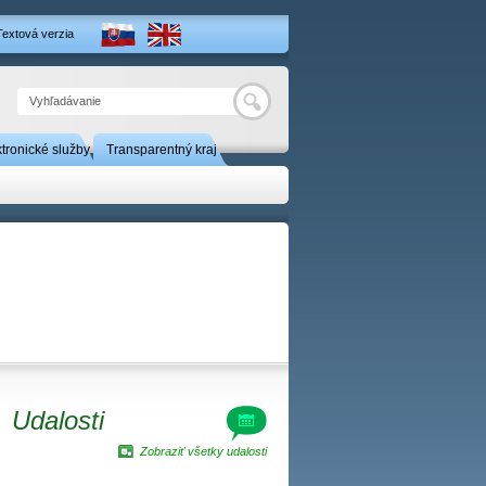
Textová verzia
Hľadať
ktronické služby
Transparentný kraj
Kontakt
Udalosti
Zobraziť všetky udalosti