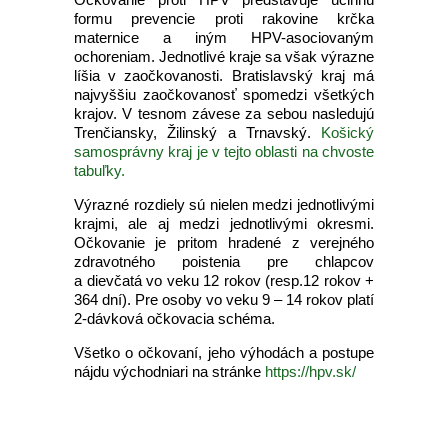
formu prevencie proti rakovine krčka
maternice a iným HPV-asociovaným
ochoreniam. Jednotlivé kraje sa však výrazne
líšia v zaočkovanosti. Bratislavský kraj má
najvyššiu zaočkovanosť spomedzi všetkých
krajov. V tesnom závese za sebou nasledujú
Trenčiansky, Žilinský a Trnavský.
Košický
samosprávny kraj je v tejto oblasti na chvoste
tabuľky.
Výrazné rozdiely sú nielen medzi jednotlivými
krajmi, ale aj medzi jednotlivými okresmi.
Očkovanie je pritom hradené z verejného
zdravotného poistenia pre chlapcov
a dievčatá vo veku 12 rokov (resp.12 rokov +
364 dní). Pre osoby vo veku 9 – 14 rokov platí
2-dávková očkovacia schéma.
Všetko o očkovaní, jeho výhodách a postupe
nájdu východniari na stránke
https://hpv.sk/