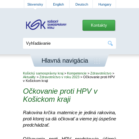
Slovensky
English
Deutsch
Hungary
Kontakty
Hlavná navigácia
Košický samosprávny kraj
>
Kompetencie
>
Zdravotníctvo
>
Aktuality
>
Zdravotníctvo v roku 2023
> Očkovanie proti HPV
v Košickom kraji
Očkovanie proti HPV v
Košickom kraji
Rakovina krčka maternice je jediná rakovina,
proti ktorej sa dá očkovať a vieme jej úspešne
predchádzať.
Očkovanie proti HPV predstavuje účinnú