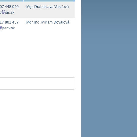
07 448 040
Mgr. Drahoslava Vasiľová
o
sjs.sk
17 801 457
Mgr. Ing. Miriam Dovalová
jssnv.sk