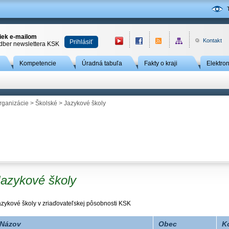
niek e-mailom
Kontakt
Prihlásiť
odber newslettera KSK
Kompetencie
Úradná tabuľa
Fakty o kraji
Elektro
rganizácie
>
Školské
>
Jazykové školy
Jazykové školy
azykové školy v zriaďovateľskej pôsobnosti KSK
Názov
Obec
K