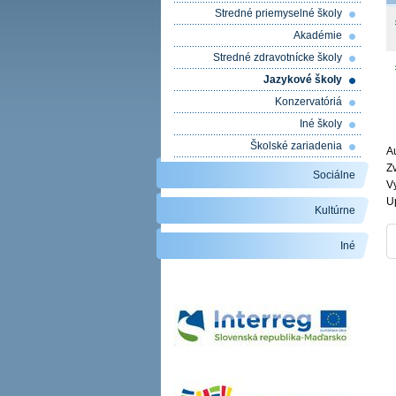
Stredné priemyselné školy
Akadémie
Stredné zdravotnícke školy
Jazykové školy
Konzervatóriá
Iné školy
Školské zariadenia
Au
Zv
Sociálne
V
U
Kultúrne
Iné