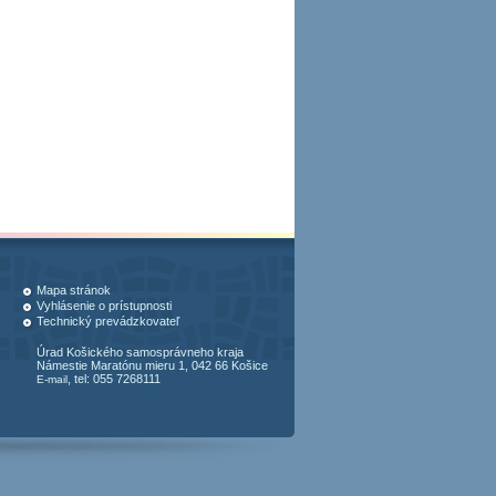
Mapa stránok
Vyhlásenie o prístupnosti
Technický prevádzkovateľ
Úrad Košického samosprávneho kraja
Námestie Maratónu mieru 1, 042 66 Košice
, tel: 055 7268111
E-mail