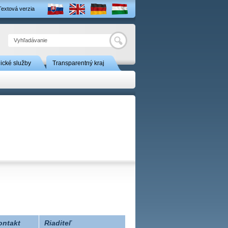
Textová verzia
Hľadať
nické služby
Transparentný kraj
ontakt
Riaditeľ