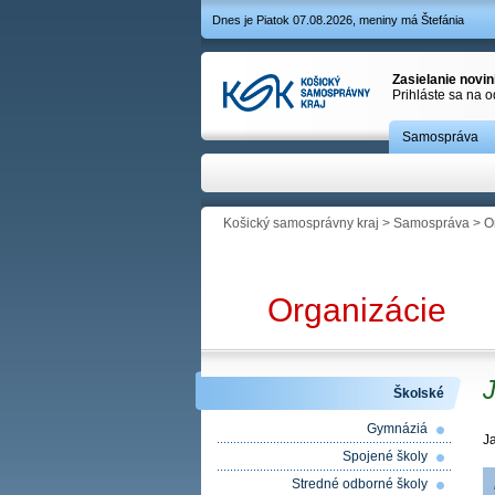
Dnes je Piatok 07.08.2026, meniny má Štefánia
Zasielanie novi
Prihláste sa na 
Samospráva
Košický samosprávny kraj
>
Samospráva
>
O
Organizácie
Školské
Gymnáziá
J
Spojené školy
Stredné odborné školy