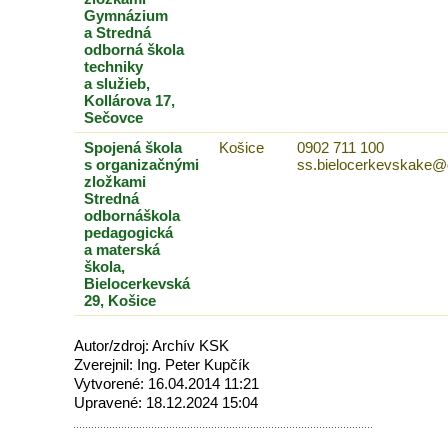
Gymnázium
a Stredná
odborná škola
techniky
a služieb,
Kollárova 17,
Sečovce
Spojená škola
Košice
0902 711 100
s organizačnými
ss.bielocerkevskake@
zložkami
Stredná
odbornáškola
pedagogická
a materská
škola,
Bielocerkevská
29, Košice
Autor/zdroj: Archív KSK
Zverejnil: Ing. Peter Kupčík
Vytvorené: 16.04.2014 11:21
Upravené: 18.12.2024 15:04