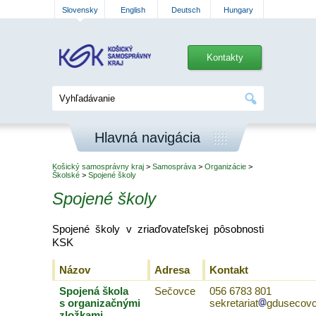
Slovensky
English
Deutsch
Hungary
Kontakty
Hlavná navigácia
Košický samosprávny kraj
>
Samospráva
>
Organizácie
>
Školské
>
Spojené školy
Spojené školy
Spojené školy v zriaďovateľskej pôsobnosti
KSK
Názov
Adresa
Kontakt
Spojená škola
Sečovce
056 6783 801
s organizačnými
sekretariat
gdusecovc
zložkami