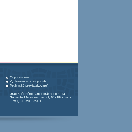
Mapa stránok
Vyhlásenie o prístupnosti
Technický prevádzkovateľ
Úrad Košického samosprávneho kraja
Námestie Maratónu mieru 1, 042 66 Košice
, tel: 055 7268111
E-mail