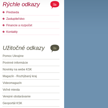
Rýchle odkazy
Predseda
Zastupiteľstvo
Financie a rozpočet
Kontakty
Užitočné odkazy
Pomoc Ukrajine
Povinné informácie
Novinky na webe KSK
Magazín - Rozhýbaný kraj
Videomagazín
Voľné miesta
Verejné obstarávanie
Geoportál KSK