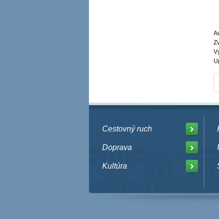
Au
Z
V
U
Cestovný ruch
Doprava
Kultúra