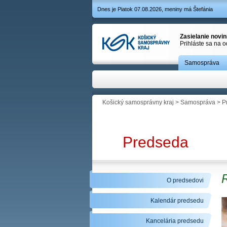
Dnes je Piatok 07.08.2026, meniny má Štefánia
Zasielanie novi
Prihláste sa na 
Samospráva
Košický samosprávny kraj
>
Samospráva
>
P
Predseda
O predsedovi
Kalendár predsedu
Kancelária predsedu