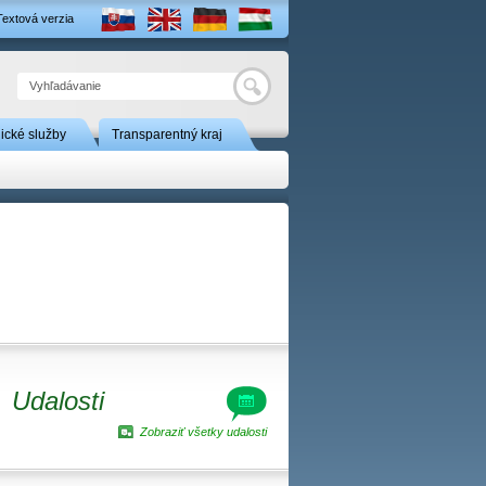
Textová verzia
Hľadať
nické služby
Transparentný kraj
Udalosti
Zobraziť všetky udalosti