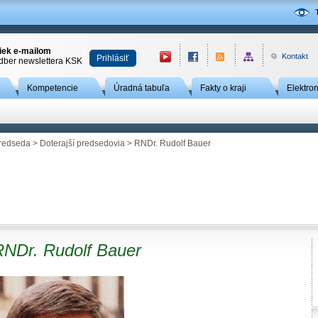
niek e-mailom
Kontakt
Prihlásiť
odber newslettera KSK
Kompetencie
Úradná tabuľa
Fakty o kraji
Elektro
redseda
>
Doterajší predsedovia
>
RNDr. Rudolf Bauer
RNDr. Rudolf Bauer