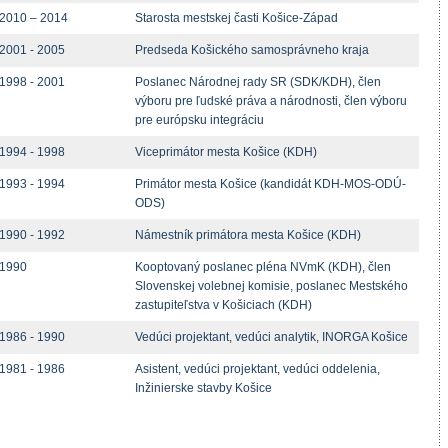
2010 – 2014
Starosta mestskej časti Košice-Západ
2001 - 2005
Predseda Košického samosprávneho kraja
1998 - 2001
Poslanec Národnej rady SR (SDK/KDH), člen
výboru pre ľudské práva a národnosti, člen výboru
pre európsku integráciu
1994 - 1998
Viceprimátor mesta Košice (KDH)
1993 - 1994
Primátor mesta Košice (kandidát KDH-MOS-ODÚ-
ODS)
1990 - 1992
Námestník primátora mesta Košice (KDH)
1990
Kooptovaný poslanec pléna NVmK (KDH), člen
Slovenskej volebnej komisie, poslanec Mestského
zastupiteľstva v Košiciach (KDH)
1986 - 1990
Vedúci projektant, vedúci analytik, INORGA Košice
1981 - 1986
Asistent, vedúci projektant, vedúci oddelenia,
Inžinierske stavby Košice