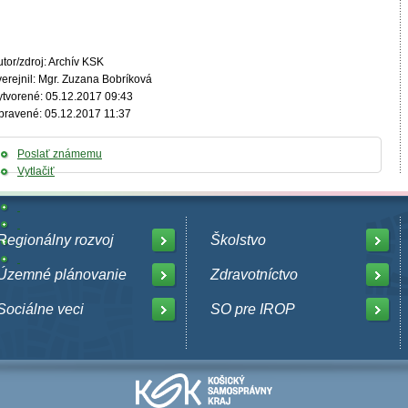
tor/zdroj: Archív KSK
verejnil: Mgr. Zuzana Bobríková
ytvorené: 05.12.2017 09:43
pravené: 05.12.2017 11:37
Poslať známemu
Vytlačiť
Regionálny rozvoj
Školstvo
Územné plánovanie
Zdravotníctvo
Sociálne veci
SO pre IROP