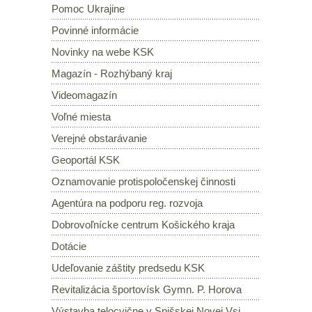
Pomoc Ukrajine
Povinné informácie
Novinky na webe KSK
Magazín - Rozhýbaný kraj
Videomagazín
Voľné miesta
Verejné obstarávanie
Geoportál KSK
Oznamovanie protispoločenskej činnosti
Agentúra na podporu reg. rozvoja
Dobrovoľnícke centrum Košického kraja
Dotácie
Udeľovanie záštity predsedu KSK
Revitalizácia športovísk Gymn. P. Horova
Výstavba telocvične v Spišskej Novej Vsi