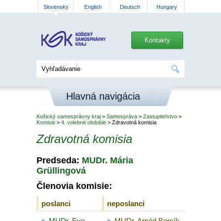
Slovensky
English
Deutsch
Hungary
Kontakty
Hlavná navigácia
Košický samosprávny kraj
>
Samospráva
>
Zastupiteľstvo
>
Komisie
>
4. volebné obdobie
> Zdravotná komisia
Zdravotná komisia
Predseda:
MUDr. Mária
Grüllingová
Členovia komisie:
poslanci
neposlanci
MUDr. Eva
MUDr. Arpád Bercík