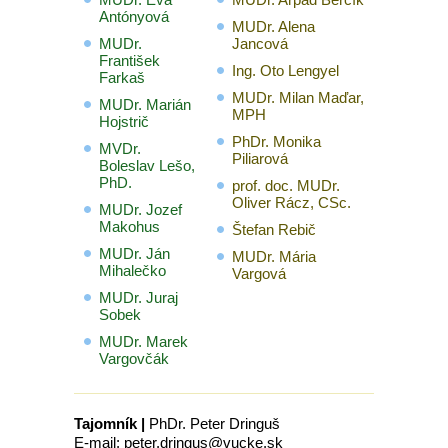
Antónyová
MUDr. Alena
MUDr.
Jancová
František
Ing. Oto Lengyel
Farkaš
MUDr. Milan Maďar,
MUDr. Marián
MPH
Hojstrič
PhDr. Monika
MVDr.
Piliarová
Boleslav Lešo,
PhD.
prof. doc. MUDr.
Oliver Rácz, CSc.
MUDr. Jozef
Makohus
Štefan Rebič
MUDr. Ján
MUDr. Mária
Mihalečko
Vargová
MUDr. Juraj
Sobek
MUDr. Marek
Vargovčák
Tajomník |
PhDr. Peter Dringuš
E-mail: peter.dringus@vucke.sk