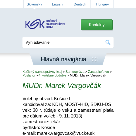
Slovensky
English
Deutsch
Hungary
Kontakty
Hlavná navigácia
Košický samosprávny kraj
>
Samospráva
>
Zastupiteľstvo
>
Poslanci
>
4. volebné obdobie
> MUDr. Marek Vargovčák
MUDr. Marek Vargovčák
Volebný obvod: Košice I
kandidoval za: KDH, MOST–HÍD, SDKÚ-DS
vek: 38 r. (údaje o veku a zamestnaní platia
pre dátum volieb - 9. 11. 2013)
zamestnanie: lekár
bydlisko: Košice
e-mail: marek.vargovcak@vucke.sk