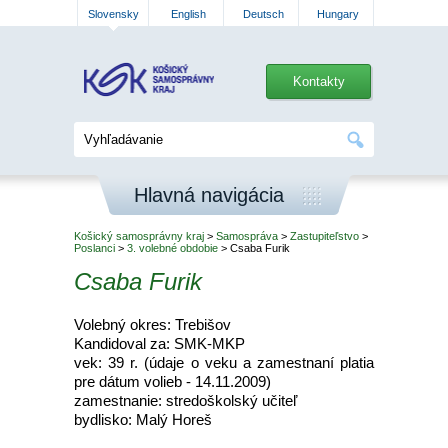
Slovensky
English
Deutsch
Hungary
Kontakty
Hlavná navigácia
Košický samosprávny kraj
>
Samospráva
>
Zastupiteľstvo
>
Poslanci
>
3. volebné obdobie
> Csaba Furik
Csaba Furik
Volebný okres: Trebišov
Kandidoval za: SMK-MKP
vek: 39 r. (údaje o veku a zamestnaní platia
pre dátum volieb - 14.11.2009)
zamestnanie: stredoškolský učiteľ
bydlisko: Malý Horeš