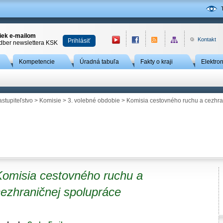
niek e-mailom
Kontakt
Prihlásiť
odber newslettera KSK
Kompetencie
Úradná tabuľa
Fakty o kraji
Elektro
astupiteľstvo
>
Komisie
>
3. volebné obdobie
> Komisia cestovného ruchu a cezhra
Komisia cestovného ruchu a
cezhraničnej spolupráce