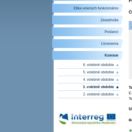
P
Etika volených funkcionárov
Č
Zasadnutia
Poslanci
Uznesenia
Komisie
6. volebné obdobie
5. volebné obdobie
4. volebné obdobie
3. volebné obdobie
T
E
2. volebné obdobie
T
U
R