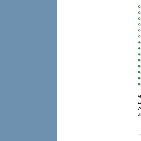
Au
Z
V
U