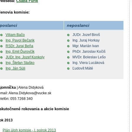
redseda:
Csaba Furik
lenovia komisie:
poslanci
neposlanci
Viliam Bačo
JUDr. Jozef Biroš
Ing. Pavol Bečarik
Ing. Juraj Horkay
RSDr. Juraj Beňa
Mgr. Marián Ivan
Ing. Emil Ďurovčík
PhDr. Jaroslav Kočiš
JUDr. Ing. Jozef Konkoly
MVDr. Boleslav Lešo
Ing. Štefan Staško
Ing. Viera Lucáková
Ing. Ján Süli
Ľudovít Máté
ajomníčka
| Alena Didyková
-mail: Alena.Didykova@vucke.sk
elefón: 055 7268 340
skutočnené rokovania a akcie komisie
ok 2013
Plán úloh komisie - I. polrok 2013