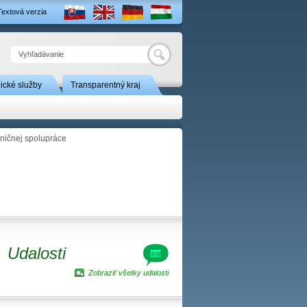
Textová verzia
Hľadať
nické služby
Transparentný kraj
ničnej spolupráce
Udalosti
Zobraziť všetky udalosti