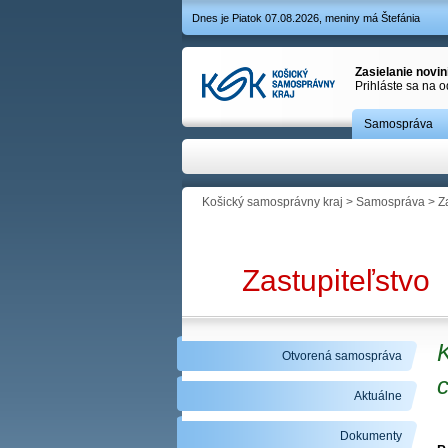
Dnes je Piatok 07.08.2026, meniny má Štefánia
Zasielanie novi
Prihláste sa na 
Samospráva
Košický samosprávny kraj
>
Samospráva
>
Z
Zastupiteľstvo
Otvorená samospráva
Aktuálne
Dokumenty