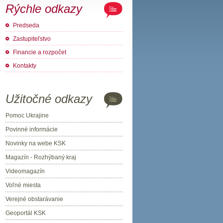
Rýchle odkazy
Predseda
Zastupiteľstvo
Financie a rozpočet
Kontakty
Užitočné odkazy
Pomoc Ukrajine
Povinné informácie
Novinky na webe KSK
Magazín - Rozhýbaný kraj
Videomagazín
Voľné miesta
Verejné obstarávanie
Geoportál KSK