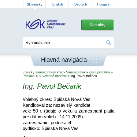
Slovensky
English
Deutsch
Hungary
Kontakty
Hlavná navigácia
Košický samosprávny kraj
>
Samospráva
>
Zastupiteľstvo
>
Poslanci
>
3. volebné obdobie
> Ing. Pavol Bečarik
Ing. Pavol Bečarik
Volebný okres: Spišská Nová Ves
Kandidoval za: nezávislý kandidát
vek: 50 r. (údaje o veku a zamestnaní platia
pre dátum volieb - 14.11.2009)
zamestnanie: podnikateľ
bydlisko: Spišská Nová Ves