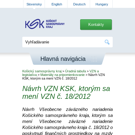
Slovensky
English
Deutsch
Hungary
Kontakty
Hlavná navigácia
Košický samosprávny kraj
>
Úradná tabuľa
>
VZN a
legislatíva
>
Materiály na pripomienkovanie
> Návrh VZN
KSK, ktorým sa mení VZN č. 18/2012
Návrh VZN KSK, ktorým sa
mení VZN č. 18/2012
Návrh Všeobecne záväzného nariadenia
Košického samosprávneho kraja, ktorým sa
mení Všeobecne záväzné nariadenie
Košického samosprávneho kraja č. 18/2012 o
poskytnutí finančných prostriedkov na mzdy