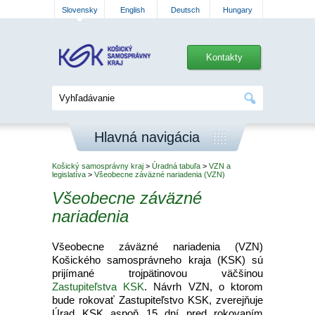
Slovensky
English
Deutsch
Hungary
Kontakty
Hlavná navigácia
Košický samosprávny kraj
>
Úradná tabuľa
>
VZN a
legislatíva
>
Všeobecne záväzné nariadenia (VZN)
Všeobecne záväzné
nariadenia
Všeobecne záväzné nariadenia (VZN)
Košického samosprávneho kraja (KSK) sú
prijímané trojpätinovou väčšinou
Zastupiteľstva KSK
. Návrh VZN, o ktorom
bude rokovať Zastupiteľstvo KSK, zverejňuje
Úrad KSK aspoň 15 dní pred rokovaním