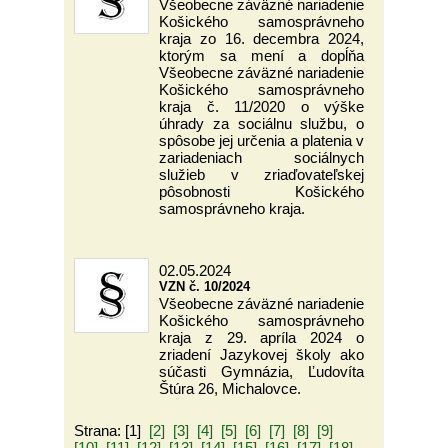
Všeobecne záväzné nariadenie
Košického samosprávneho
kraja zo 16. decembra 2024,
ktorým sa mení a dopĺňa
Všeobecne záväzné nariadenie
Košického samosprávneho
kraja č. 11/2020 o výške
úhrady za sociálnu službu, o
spôsobe jej určenia a platenia v
zariadeniach sociálnych
služieb v zriaďovateľskej
pôsobnosti Košického
samosprávneho kraja.
02.05.2024
VZN č. 10/2024
Všeobecne záväzné nariadenie
Košického samosprávneho
kraja z 29. apríla 2024 o
zriadení Jazykovej školy ako
súčasti Gymnázia, Ľudovíta
Štúra 26, Michalovce.
Strana: [1]
[2]
[3]
[4]
[5]
[6]
[7]
[8]
[9]
[10]
[11]
[12]
[13]
[14]
[15]
[16]
[17]
[18]