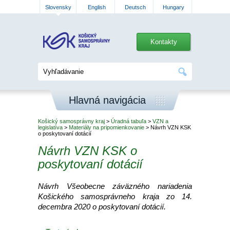
Slovensky
English
Deutsch
Hungary
Kontakty
Hlavná navigácia
Košický samosprávny kraj
>
Úradná tabuľa
>
VZN a
legislatíva
>
Materiály na pripomienkovanie
> Návrh VZN KSK
o poskytovaní dotácií
Návrh VZN KSK o
poskytovaní dotácií
Návrh Všeobecne záväzného nariadenia
Košického samosprávneho kraja zo 14.
decembra 2020 o poskytovaní dotácií.