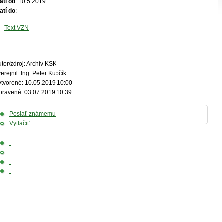
atí od
: 10.5.2019
atí do
:
Text VZN
tor/zdroj: Archív KSK
erejnil: Ing. Peter Kupčík
ytvorené: 10.05.2019 10:00
pravené: 03.07.2019 10:39
Poslať známemu
Vytlačiť