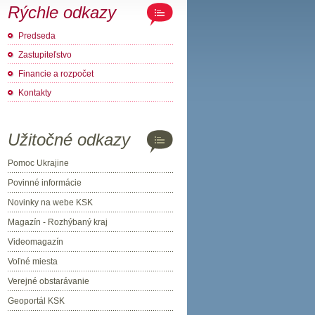
Rýchle odkazy
Predseda
Zastupiteľstvo
Financie a rozpočet
Kontakty
Užitočné odkazy
Pomoc Ukrajine
Povinné informácie
Novinky na webe KSK
Magazín - Rozhýbaný kraj
Videomagazín
Voľné miesta
Verejné obstarávanie
Geoportál KSK