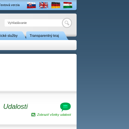
Textová verzia
Hľadať
nické služby
Transparentný kraj
Udalosti
Zobraziť všetky udalosti