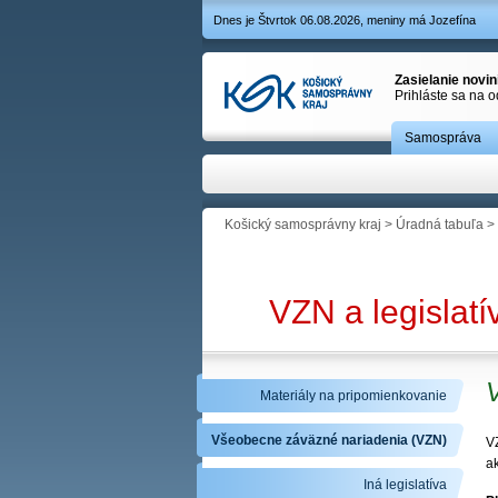
Dnes je Štvrtok 06.08.2026, meniny má Jozefína
Zasielanie novi
Prihláste sa na 
Samospráva
Košický samosprávny kraj
>
Úradná tabuľa
>
VZN a legislatí
Materiály na pripomienkovanie
Všeobecne záväzné nariadenia (VZN)
VZ
ak
Iná legislatíva