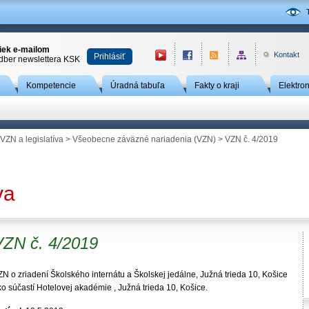
niek e-mailom
Kontakt
Prihlásiť
odber newslettera KSK
Kompetencie
Úradná tabuľa
Fakty o kraji
Elektro
VZN a legislatíva
>
Všeobecne záväzné nariadenia (VZN)
> VZN č. 4/2019
va
VZN č. 4/2019
N o zriadení Školského internátu a Školskej jedálne, Južná trieda 10, Košice
o súčastí Hotelovej akadémie , Južná trieda 10, Košice.