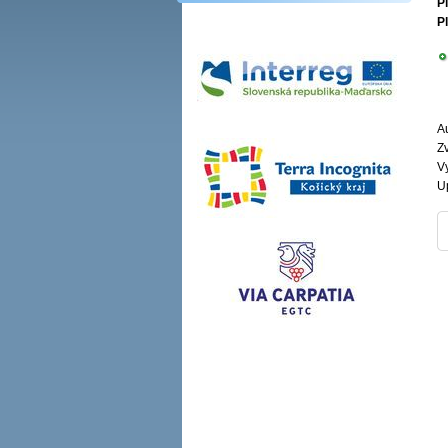
Pl
Pl
Au
Zv
V
U