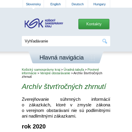
Slovensky
English
Deutsch
Hungary
Kontakty
Hlavná navigácia
Košický samosprávny kraj
>
Úradná tabuľa
>
Povinné
informácie
>
Verejné obstarávanie
> Archív štvrťročných
zhrnutí
Archív štvrťročných zhrnutí
Zverejňovanie súhrnných informácií
o zákazkách, ktoré v zmysle zákona
o verejnom obstarávaní nie sú podlimitnými
ani nadlimitnými zákazkami.
rok 2020