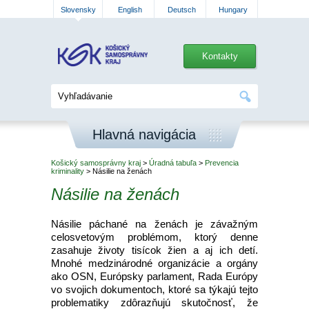
Slovensky
English
Deutsch
Hungary
Kontakty
Hlavná navigácia
Košický samosprávny kraj
>
Úradná tabuľa
>
Prevencia
kriminality
> Násilie na ženách
Násilie na ženách
Násilie páchané na ženách je závažným
celosvetovým problémom, ktorý denne
zasahuje životy tisícok žien a aj ich detí.
Mnohé medzinárodné organizácie a orgány
ako OSN, Európsky parlament, Rada Európy
vo svojich dokumentoch, ktoré sa týkajú tejto
problematiky zdôrazňujú skutočnosť, že