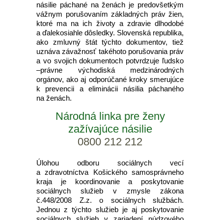
násilie páchané na ženách je predovšetkým
vážnym porušovaním základných práv žien,
ktoré ma na ich životy a zdravie dlhodobé
a ďalekosiahle dôsledky. Slovenská republika,
ako zmluvný štát týchto dokumentov, tiež
uznáva závažnosť takéhoto porušovania práv
a vo svojich dokumentoch potvrdzuje ľudsko
–právne východiská medzinárodných
orgánov, ako aj odporúčané kroky smerujúce
k prevencii a eliminácii násilia páchaného
na ženách.
Národná linka pre ženy
zažívajúce násilie
0800 212 212
Úlohou odboru sociálnych vecí
a zdravotníctva Košického samosprávneho
kraja je koordinovanie a poskytovanie
sociálnych služieb v zmysle zákona
č.448/2008 Z.z. o sociálnych službách.
Jednou z týchto služieb je aj poskytovanie
sociálnych služieb v zariadení núdzového