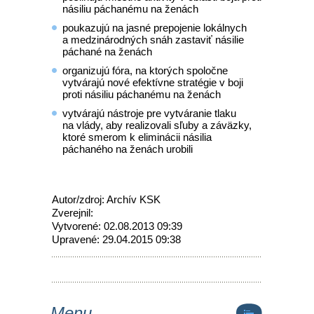
násiliu páchanému na ženách
poukazujú na jasné prepojenie lokálnych
a medzinárodných snáh zastaviť násilie
páchané na ženách
organizujú fóra, na ktorých spoločne
vytvárajú nové efektívne stratégie v boji
proti násiliu páchanému na ženách
vytvárajú nástroje pre vytváranie tlaku
na vlády, aby realizovali sľuby a záväzky,
ktoré smerom k eliminácii násilia
páchaného na ženách urobili
Autor/zdroj: Archív KSK
Zverejnil:
Vytvorené: 02.08.2013 09:39
Upravené: 29.04.2015 09:38
Menu