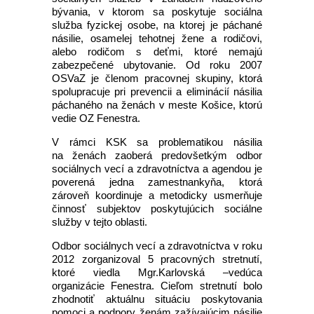
bývania, v ktorom sa poskytuje sociálna
služba fyzickej osobe, na ktorej je páchané
násilie, osamelej tehotnej žene a rodičovi,
alebo rodičom s deťmi, ktoré nemajú
zabezpečené ubytovanie. Od roku 2007
OSVaZ je členom pracovnej skupiny, ktorá
spolupracuje pri prevencii a eliminácií násilia
páchaného na ženách v meste Košice, ktorú
vedie OZ Fenestra.
V rámci KSK sa problematikou násilia
na ženách zaoberá predovšetkým odbor
sociálnych vecí a zdravotníctva a agendou je
poverená jedna zamestnankyňa, ktorá
zároveň koordinuje a metodicky usmerňuje
činnosť subjektov poskytujúcich sociálne
služby v tejto oblasti.
Odbor sociálnych vecí a zdravotníctva v roku
2012 zorganizoval 5 pracovných stretnutí,
ktoré viedla Mgr.Karlovská –vedúca
organizácie Fenestra. Cieľom stretnutí bolo
zhodnotiť aktuálnu situáciu poskytovania
pomoci a podpory ženám zažívajúcim násilie