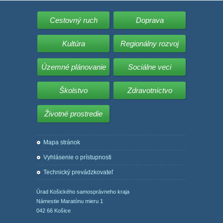
Cestovný ruch
Doprava
Kultúra
Regionálny rozvoj
Územné plánovanie
Sociálne veci
Školstvo
Zdravotníctvo
Životné prostredie
Mapa stránok
Vyhlásenie o prístupnosti
Technický prevádzkovateľ
Úrad Košického samosprávneho kraja
Námestie Maratónu mieru 1
042 66 Košice