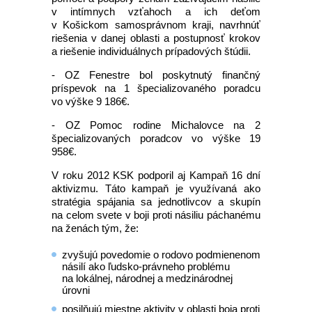
v intímnych vzťahoch a ich deťom
v Košickom samosprávnom kraji, navrhnúť
riešenia v danej oblasti a postupnosť krokov
a riešenie individuálnych prípadových štúdii.
- OZ Fenestre bol poskytnutý finančný
príspevok na 1 špecializovaného poradcu
vo výške 9 186€.
- OZ Pomoc rodine Michalovce na 2
špecializovaných poradcov vo výške 19
958€.
V roku 2012 KSK podporil aj Kampaň 16 dní
aktivizmu. Táto kampaň je využívaná ako
stratégia spájania sa jednotlivcov a skupín
na celom svete v boji proti násiliu páchanému
na ženách tým, že:
zvyšujú povedomie o rodovo podmienenom
násilí ako ľudsko-právneho problému
na lokálnej, národnej a medzinárodnej
úrovni
posilňujú miestne aktivity v oblasti boja proti