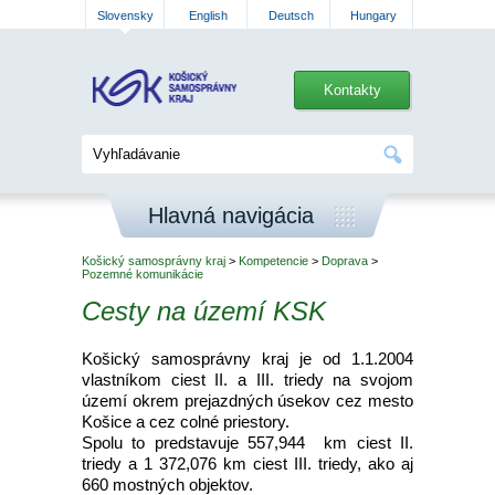
Slovensky
English
Deutsch
Hungary
Kontakty
Hlavná navigácia
Košický samosprávny kraj
>
Kompetencie
>
Doprava
>
Pozemné komunikácie
Cesty na území KSK
Košický samosprávny kraj je od 1.1.2004
vlastníkom ciest II. a III. triedy na svojom
území okrem prejazdných úsekov cez mesto
Košice a cez colné priestory.
Spolu to predstavuje 557,944 km ciest II.
triedy a 1 372,076 km ciest III. triedy, ako aj
660 mostných objektov.