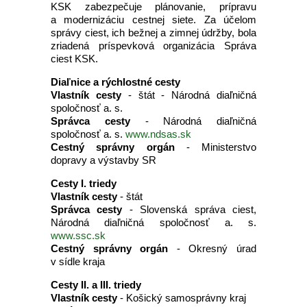
KSK zabezpečuje plánovanie, prípravu
a modernizáciu cestnej siete. Za účelom
správy ciest, ich bežnej a zimnej údržby, bola
zriadená príspevková organizácia Správa
ciest KSK.
Diaľnice a rýchlostné cesty
Vlastník cesty
- štát - Národná diaľničná
spoločnosť a. s.
Správca cesty
- Národná diaľničná
spoločnosť a. s.
www.ndsas.sk
Cestný správny orgán
- Ministerstvo
dopravy a výstavby SR
Cesty I. triedy
Vlastník cesty
- štát
Správca cesty
- Slovenská správa ciest,
Národná diaľničná spoločnosť a. s.
www.ssc.sk
Cestný správny orgán
- Okresný úrad
v sídle kraja
Cesty II. a III. triedy
Vlastník cesty
- Košický samosprávny kraj