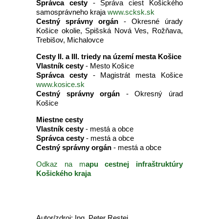
Správca cesty
- Správa ciest Košického
samosprávneho kraja
www.scksk.sk
Cestný správny orgán
- Okresné úrady
Košice okolie, Spišská Nová Ves, Rožňava,
Trebišov, Michalovce
Cesty II. a III. triedy na území mesta Košice
Vlastník cesty
- Mesto Košice
Správca cesty
- Magistrát mesta Košice
www.kosice.sk
Cestný správny orgán
- Okresný úrad
Košice
Miestne cesty
Vlastník cesty
- mestá a obce
Správca cesty
- mestá a obce
Cestný správny orgán
- mestá a obce
Odkaz na m
apu cestnej infraštruktúry
Košického kraja
Autor/zdroj: Ing. Peter Restei