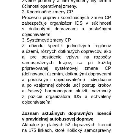
živelné pohromy a iné) vynútený iný termín
účinnosti operatívnej zmeny.
2. Koordinačné zmeny CP
Procesnú prípravu koordinačných zmien CP
zabezpečuje organizátor IDS v súčinnosti
s dotknutými dopravcami a príslušnými
objednávateľmi.
3. Systémové zmeny CP
Z dôvodu špecifík jednotlivých regiónov
a území, rôznych dotknutých dopravcov, ako
aj pre posúdenie vplyvu na rozpočty
samosprávnych krajov, sa pri každej
pripravovanej systémovej zmene CP
(definovanej územím, dotknutými dopravcami
a príslušnými objednávateľmi) individuálne
a po vzájomnej dohode určí postup krokov
a časový harmonogram aktivít, navrhnutý
z pozície organizátora IDS a schválený
objednávateľmi.
Zoznam aktuálnych dopravných licencií
v pravidelnej autobusovej doprave
Aktuálne je platných 52 dopravných licencií
na 175 linkách, ktoré Košický samosprávny