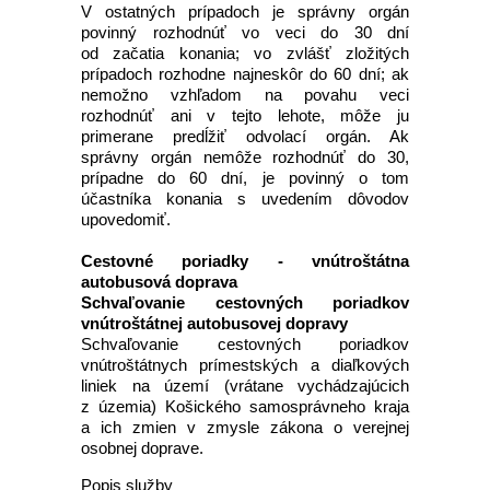
V ostatných prípadoch je správny orgán
povinný rozhodnúť vo veci do 30 dní
od začatia konania; vo zvlášť zložitých
prípadoch rozhodne najneskôr do 60 dní; ak
nemožno vzhľadom na povahu veci
rozhodnúť ani v tejto lehote, môže ju
primerane predĺžiť odvolací orgán. Ak
správny orgán nemôže rozhodnúť do 30,
prípadne do 60 dní, je povinný o tom
účastníka konania s uvedením dôvodov
upovedomiť.
Cestovné poriadky - vnútroštátna
autobusová doprava
Schvaľovanie cestovných poriadkov
vnútroštátnej autobusovej dopravy
Schvaľovanie cestovných poriadkov
vnútroštátnych prímestských a diaľkových
liniek na území (vrátane vychádzajúcich
z územia) Košického samosprávneho kraja
a ich zmien v zmysle zákona o verejnej
osobnej doprave.
Popis služby