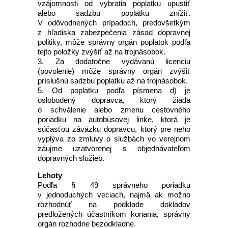
vzájomnosti od vybratia poplatku upustiť
alebo sadzbu poplatku znížiť.
V odôvodnených prípadoch, predovšetkým
z hľadiska zabezpečenia zásad dopravnej
politiky, môže správny orgán poplatok podľa
tejto položky zvýšiť až na trojnásobok.
3. Za dodatočne vydávanú licenciu
(povolenie) môže správny orgán zvýšiť
príslušnú sadzbu poplatku až na trojnásobok.
5. Od poplatku podľa písmena d) je
oslobodený dopravca, ktorý žiada
o schválenie alebo zmenu cestovného
poriadku na autobusovej linke, ktorá je
súčasťou záväzku dopravcu, ktorý pre neho
vyplýva zo zmluvy o službách vo verejnom
záujme uzatvorenej s objednávateľom
dopravných služieb.
Lehoty
Podľa § 49 správneho poriadku
v jednoduchých veciach, najmä ak možno
rozhodnúť na podklade dokladov
predložených účastníkom konania, správny
orgán rozhodne bezodkladne.