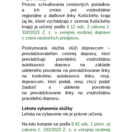
Proces schvaľovania cestovných poriadkov
a ich zmien pre vnútroštátne
regionálne a diaľkové linky Košického kraja
(aj tie, ktoré vychádzajú z územia Košického
kraja) je určený podľa
§ 12 ods. 3 zákona č.
332/2023 Z. z. o verejnej osobnej doprave
v znení neskorších predpisov
.
Poskytovaná služba slúži dopravcom –
prevádzkovateľom cestnej dopravy, ktorí
prevádzkujú pravidelnú vnútroštátnu
autobusovú dopravu na základe
udeleného povolenia na prevádzkovanie linky
na konkrétnu autobusovú linku, resp.
dopravcom, ktorí podali, resp. chcú podať
žiadosť o udelenie povolenia
na prevádzkovanie linky na vnútroštátnu
pravidelnú dopravu.
Lehota vybavenia služby
Lehota na vybavenie nie je právne určená.
Na toto konanie sa podľa
§ 42 ods. 1 písm. a)
zákona č. 332/2023 Z. z. o verejnej osobnej