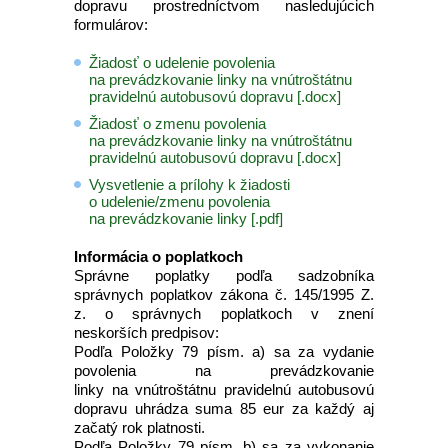
dopravu prostredníctvom nasledujúcich
formulárov:
Žiadosť o udelenie povolenia
na prevádzkovanie linky na vnútroštátnu
pravidelnú autobusovú dopravu [.docx]
Žiadosť o zmenu povolenia
na prevádzkovanie linky na vnútroštátnu
pravidelnú autobusovú dopravu [.docx]
Vysvetlenie a prílohy k žiadosti
o udelenie/zmenu povolenia
na prevádzkovanie linky [.pdf]
Informácia o poplatkoch
Správne poplatky podľa sadzobníka
správnych poplatkov zákona č. 145/1995 Z.
z. o správnych poplatkoch v znení
neskorších predpisov:
Podľa Položky 79 písm. a) sa za vydanie
povolenia na prevádzkovanie
linky na vnútroštátnu pravidelnú autobusovú
dopravu uhrádza suma 85 eur za každý aj
začatý rok platnosti.
Podľa Položky 79 písm. b) sa za vykonanie