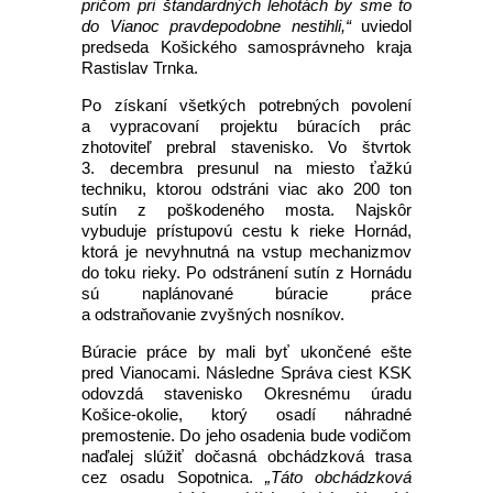
pričom pri štandardných lehotách by sme to
do Vianoc pravdepodobne nestihli,“
uviedol
predseda Košického samosprávneho kraja
Rastislav Trnka.
Po získaní všetkých potrebných povolení
a vypracovaní projektu búracích prác
zhotoviteľ prebral stavenisko. Vo štvrtok
3. decembra presunul na miesto ťažkú
techniku, ktorou odstráni viac ako 200 ton
sutín z poškodeného mosta. Najskôr
vybuduje prístupovú cestu k rieke Hornád,
ktorá je nevyhnutná na vstup mechanizmov
do toku rieky. Po odstránení sutín z Hornádu
sú naplánované búracie práce
a odstraňovanie zvyšných nosníkov.
Búracie práce by mali byť ukončené ešte
pred Vianocami. Následne Správa ciest KSK
odovzdá stavenisko Okresnému úradu
Košice-okolie, ktorý osadí náhradné
premostenie. Do jeho osadenia bude vodičom
naďalej slúžiť dočasná obchádzková trasa
cez osadu Sopotnica.
„Táto obchádzková