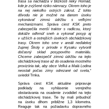
trasa sa nachádza v blízkosti rieky Hornád,
kde je zvýšené riziko námrazy. Okrem toho je
na nej niekoľko ostrých zákrut. Z tohto
dôvodu nie je možné na danom úseku
vykonávať zimnú údržbu s veľkými
mechanizmami. Správa ciest KSK preto
zabezpečila menší traktor s radlicou, ktorý
dokáže odhrnúť sneh a vykonať posyp aj
v užších a ostrejších úsekoch obchádzkovej
trasy. Okrem toho sme v areáli neďalekej
župnej Školy v prírode v Kysaku vytvorili
dočasný sklad posypového materiálu.
Chceme zabezpečiť zimnú údržbu na tejto
obchádzkovej trase až do osadenia mostného
provizória tak, aby obce Veľká a Malá Lodina
neostali počas zimy odrezané od sveta,“
uviedol Trnka.
Správa ciest KSK aktuálne pripravuje
podklady na vyhlásenie verejného
obstarávania na osadenie zvodidiel na tejto
obchádzkovej trase. Tie by mali pribudnúť
na úseku dlhom približne 1,3 kilometra.
Reaguje tak na požiadavku dopravného