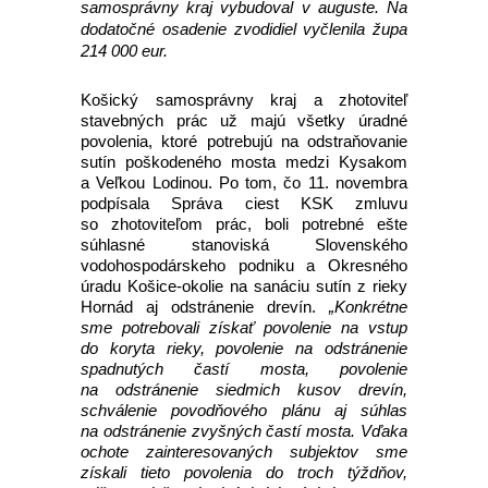
samosprávny kraj vybudoval v auguste. Na
dodatočné osadenie zvodidiel vyčlenila župa
214 000 eur.
Košický samosprávny kraj a zhotoviteľ
stavebných prác už majú všetky úradné
povolenia, ktoré potrebujú na odstraňovanie
sutín poškodeného mosta medzi Kysakom
a Veľkou Lodinou. Po tom, čo 11. novembra
podpísala Správa ciest KSK zmluvu
so zhotoviteľom prác, boli potrebné ešte
súhlasné stanoviská Slovenského
vodohospodárskeho podniku a Okresného
úradu Košice-okolie na sanáciu sutín z rieky
Hornád aj odstránenie drevín.
„Konkrétne
sme potrebovali získať povolenie na vstup
do koryta rieky, povolenie na odstránenie
spadnutých častí mosta, povolenie
na odstránenie siedmich kusov drevín,
schválenie povodňového plánu aj súhlas
na odstránenie zvyšných častí mosta. Vďaka
ochote zainteresovaných subjektov sme
získali tieto povolenia do troch týždňov,