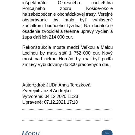
inšpektorátu Okresného riaditeľstva
Policajného zboru Košice-okolie
na zabezpečenie obchádzkovej trasy. Verejné
obstarávanie by malo byť vyhlásené
začiatkom budúceho týždňa. Na dodatočné
osadenie zvodidiel a terénne úpravy vyčlenila
župa ďalších 214 000 eur.
Rekonštrukcia mosta medzi Veľkou a Malou
Lodinou by mala stáť 1 752 000 eur. Nový
most nad riekou Hornád by mal byť podľa
zmluvy vybudovaný do 300 pracovných dní.
Autor/zdroj: JUDr. Anna Terezková
Zverejnil: Jozef Andrejko
Vytvorené: 04.12.2020 11:23
Upravené: 07.12.2021 17:18
Menu