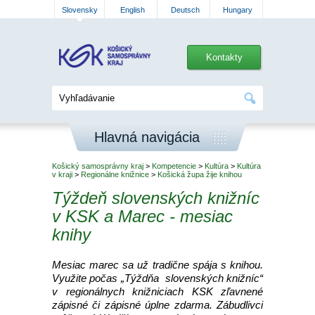
Slovensky
English
Deutsch
Hungary
Kontakty
Hlavná navigácia
Košický samosprávny kraj
>
Kompetencie
>
Kultúra
>
Kultúra
v kraji
>
Regionálne knižnice
>
Košická župa žije knihou
Týždeň slovenských knižníc
v KSK a Marec - mesiac
knihy
Mesiac marec sa už tradične spája s knihou.
Využite počas „Týždňa slovenských knižníc“
v regionálnych knižniciach KSK zľavnené
zápisné či zápisné úplne zdarma. Zábudlivci