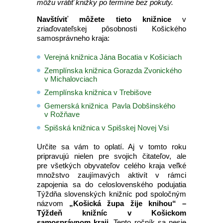
môžu vrátiť knižky po termíne bez pokuty.
Navštíviť môžete tieto knižnice
v
zriaďovateľskej pôsobnosti Košického
samosprávneho kraja:
Verejná knižnica Jána Bocatia v Košiciach
Zemplínska knižnica Gorazda Zvonického
v Michalovciach
Zemplínska knižnica v Trebišove
Gemerská knižnica Pavla Dobšinského
v Rožňave
Spišská knižnica v Spišskej Novej Vsi
Určite sa vám to oplatí. Aj v tomto roku
pripravujú nielen pre svojich čitateľov, ale
pre všetkých obyvateľov celého kraja veľké
množstvo zaujímavých aktivít v rámci
zapojenia sa do celoslovenského podujatia
Týždňa slovenských knižníc pod spoločným
názvom
„Košická župa žije knihou“ –
Týždeň knižníc v Košickom
samosprávnom kraji
. Tento ročník sa nesie