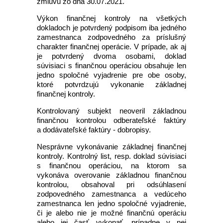
zmluvu zo dňa 30.07.2021.
Výkon finančnej kontroly na všetkých
dokladoch je potvrdený podpisom iba jedného
zamestnanca zodpovedného za príslušný
charakter finančnej operácie. V prípade, ak aj
je potvrdený dvoma osobami, doklad
súvisiaci s finančnou operáciou obsahuje len
jedno spoločné vyjadrenie pre obe osoby,
ktoré potvrdzujú vykonanie základnej
finančnej kontroly.
Kontrolovaný subjekt neoveril základnou
finančnou kontrolou odberateľské faktúry
a dodávateľské faktúry - dobropisy.
Nesprávne vykonávanie základnej finančnej
kontroly. Kontrolný list, resp. doklad súvisiaci
s finančnou operáciou, na ktorom sa
vykonáva overovanie základnou finančnou
kontrolou, obsahoval pri odsúhlasení
zodpovedného zamestnanca a vedúceho
zamestnanca len jedno spoločné vyjadrenie,
či je alebo nie je možné finančnú operáciu
alebo jej časť vykonať, prípadne v nej