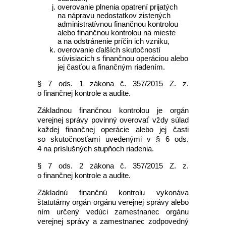
overovanie plnenia opatrení prijatých
na nápravu nedostatkov zistených
administratívnou finančnou kontrolou
alebo finančnou kontrolou na mieste
a na odstránenie príčin ich vzniku,
overovanie ďalších skutočností
súvisiacich s finančnou operáciou alebo
jej časťou a finančným riadením.
§ 7 ods. 1 zákona č. 357/2015 Z. z.
o finančnej kontrole a audite.
Základnou finančnou kontrolou je orgán
verejnej správy povinný overovať vždy súlad
každej finančnej operácie alebo jej časti
so skutočnosťami uvedenými v § 6 ods.
4 na príslušných stupňoch riadenia.
§ 7 ods. 2 zákona č. 357/2015 Z. z.
o finančnej kontrole a audite.
Základnú finančnú kontrolu vykonáva
štatutárny orgán orgánu verejnej správy alebo
ním určený vedúci zamestnanec orgánu
verejnej správy a zamestnanec zodpovedný