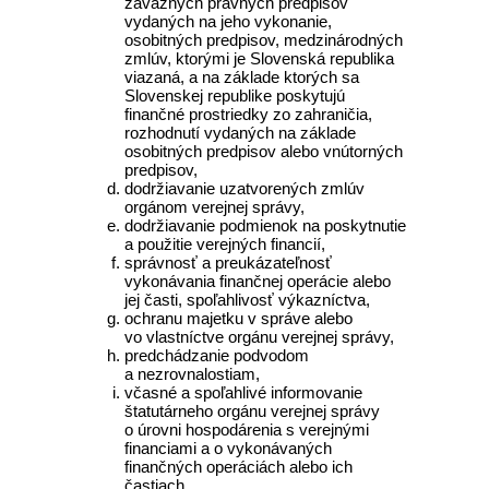
záväzných právnych predpisov
vydaných na jeho vykonanie,
osobitných predpisov, medzinárodných
zmlúv, ktorými je Slovenská republika
viazaná, a na základe ktorých sa
Slovenskej republike poskytujú
finančné prostriedky zo zahraničia,
rozhodnutí vydaných na základe
osobitných predpisov alebo vnútorných
predpisov,
dodržiavanie uzatvorených zmlúv
orgánom verejnej správy,
dodržiavanie podmienok na poskytnutie
a použitie verejných financií,
správnosť a preukázateľnosť
vykonávania finančnej operácie alebo
jej časti, spoľahlivosť výkazníctva,
ochranu majetku v správe alebo
vo vlastníctve orgánu verejnej správy,
predchádzanie podvodom
a nezrovnalostiam,
včasné a spoľahlivé informovanie
štatutárneho orgánu verejnej správy
o úrovni hospodárenia s verejnými
financiami a o vykonávaných
finančných operáciách alebo ich
častiach,