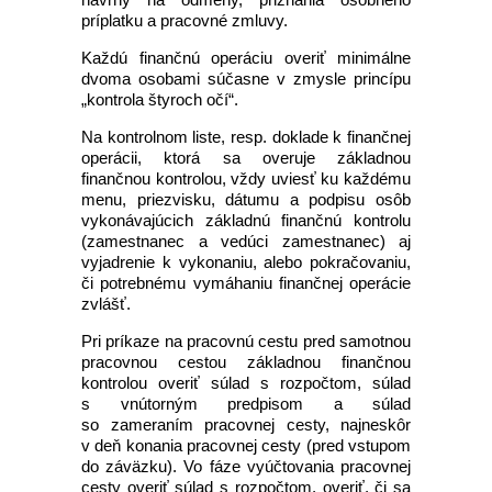
príplatku a pracovné zmluvy.
Každú finančnú operáciu overiť minimálne
dvoma osobami súčasne v zmysle princípu
„kontrola štyroch očí“.
Na kontrolnom liste, resp. doklade k finančnej
operácii, ktorá sa overuje základnou
finančnou kontrolou, vždy uviesť ku každému
menu, priezvisku, dátumu a podpisu osôb
vykonávajúcich základnú finančnú kontrolu
(zamestnanec a vedúci zamestnanec) aj
vyjadrenie k vykonaniu, alebo pokračovaniu,
či potrebnému vymáhaniu finančnej operácie
zvlášť.
Pri príkaze na pracovnú cestu pred samotnou
pracovnou cestou základnou finančnou
kontrolou overiť súlad s rozpočtom, súlad
s vnútorným predpisom a súlad
so zameraním pracovnej cesty, najneskôr
v deň konania pracovnej cesty (pred vstupom
do záväzku). Vo fáze vyúčtovania pracovnej
cesty overiť súlad s rozpočtom, overiť, či sa