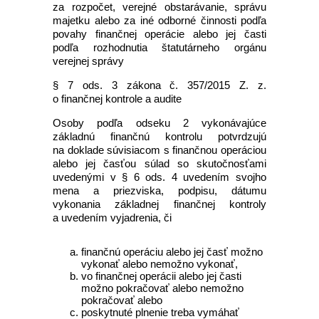
za rozpočet, verejné obstarávanie, správu
majetku alebo za iné odborné činnosti podľa
povahy finančnej operácie alebo jej časti
podľa rozhodnutia štatutárneho orgánu
verejnej správy
§ 7 ods. 3 zákona č. 357/2015 Z. z.
o finančnej kontrole a audite
Osoby podľa odseku 2 vykonávajúce
základnú finančnú kontrolu potvrdzujú
na doklade súvisiacom s finančnou operáciou
alebo jej časťou súlad so skutočnosťami
uvedenými v § 6 ods. 4 uvedením svojho
mena a priezviska, podpisu, dátumu
vykonania základnej finančnej kontroly
a uvedením vyjadrenia, či
finančnú operáciu alebo jej časť možno
vykonať alebo nemožno vykonať,
vo finančnej operácii alebo jej časti
možno pokračovať alebo nemožno
pokračovať alebo
poskytnuté plnenie treba vymáhať