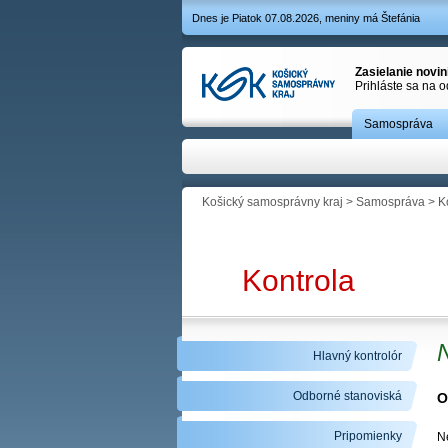
Dnes je Piatok 07.08.2026, meniny má Štefánia
Zasielanie novi
Prihláste sa na 
Samospráva
Košický samosprávny kraj
>
Samospráva
>
K
Kontrola
Hlavný kontrolór
Odborné stanoviská
O
Pripomienky
N