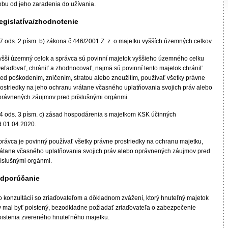
obu od jeho zaradenia do užívania.
egislatíva/zhodnotenie
7 ods. 2 písm. b) zákona č.446/2001 Z. z. o majetku vyšších územných celkov.
yšší územný celok a správca sú povinní majetok vyššieho územného celku
veľaďovať, chrániť a zhodnocovať, najmä sú povinní tento majetok chrániť
red poškodením, zničením, stratou alebo zneužitím, používať všetky právne
rostriedky na jeho ochranu vrátane včasného uplatňovania svojich práv alebo
právnených záujmov pred príslušnými orgánmi.
 4 ods. 3 písm. c) zásad hospodárenia s majetkom KSK účinných
d 01.04.2020.
právca je povinný používať všetky právne prostriedky na ochranu majetku,
rátane včasného uplatňovania svojich práv alebo oprávnených záujmov pred
ríslušnými orgánmi.
dporúčanie
o konzultácii so zriaďovateľom a dôkladnom zvážení, ktorý hnuteľný majetok
y mal byť poistený, bezodkladne požiadať zriaďovateľa o zabezpečenie
oistenia zvereného hnuteľného majetku.