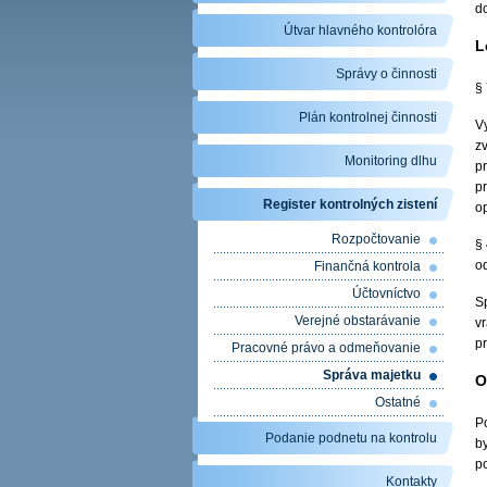
d
Útvar hlavného kontrolóra
L
Správy o činnosti
§ 
Plán kontrolnej činnosti
V
z
Monitoring dlhu
p
p
Register kontrolných zistení
o
Rozpočtovanie
§
o
Finančná kontrola
Účtovníctvo
S
Verejné obstarávanie
v
p
Pracovné právo a odmeňovanie
Správa majetku
O
Ostatné
P
Podanie podnetu na kontrolu
b
p
Kontakty