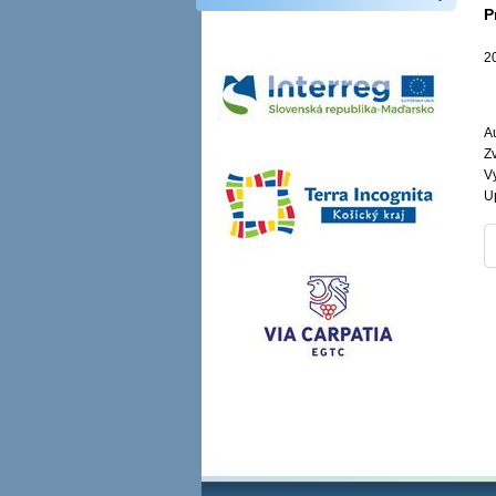
P
2
Au
Z
V
U