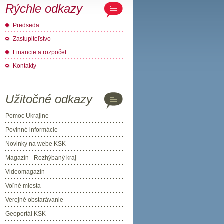
Rýchle odkazy
Predseda
Zastupiteľstvo
Financie a rozpočet
Kontakty
Užitočné odkazy
Pomoc Ukrajine
Povinné informácie
Novinky na webe KSK
Magazín - Rozhýbaný kraj
Videomagazín
Voľné miesta
Verejné obstarávanie
Geoportál KSK