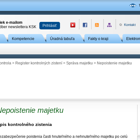
niek e-mailom
Kontakt
Prihlásiť
odber newslettera KSK
Kompetencie
Úradná tabuľa
Fakty o kraji
Elektro
ontrola
>
Register kontrolných zistení
>
Správa majetku
> Nepoistenie majetku
Nepoistenie majetku
pis kontrolného zistenia
ezabezpečenie poistenia časti hnuteľného a nehnuteľného majetku po celú