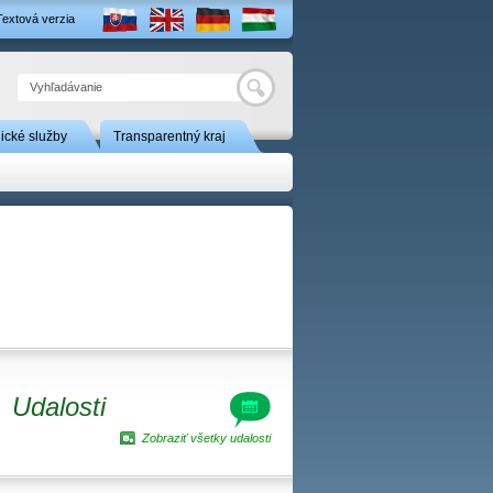
Textová verzia
Hľadať
nické služby
Transparentný kraj
Udalosti
Zobraziť všetky udalosti