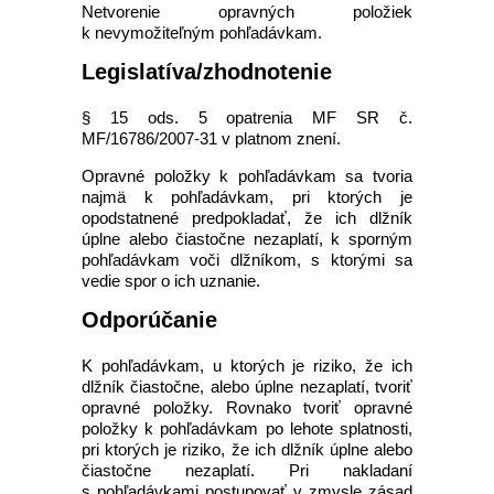
Netvorenie opravných položiek
k nevymožiteľným pohľadávkam.
Legislatíva/zhodnotenie
§ 15 ods. 5 opatrenia MF SR č.
MF/16786/2007-31 v platnom znení.
Opravné položky k pohľadávkam sa tvoria
najmä k pohľadávkam, pri ktorých je
opodstatnené predpokladať, že ich dlžník
úplne alebo čiastočne nezaplatí, k sporným
pohľadávkam voči dlžníkom, s ktorými sa
vedie spor o ich uznanie.
Odporúčanie
K pohľadávkam, u ktorých je riziko, že ich
dlžník čiastočne, alebo úplne nezaplatí, tvoriť
opravné položky. Rovnako tvoriť opravné
položky k pohľadávkam po lehote splatnosti,
pri ktorých je riziko, že ich dlžník úplne alebo
čiastočne nezaplatí. Pri nakladaní
s pohľadávkami postupovať v zmysle zásad