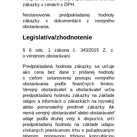
zákazky v cenách s DPH.
Nestanovenie predpokladanej hodnoty
zákazky v dokumentácii z verejného
obstarávania.
Legislatíva/zhodnotenie
§ 6 ods. 1 zákona č. 343/2015 Z. z.
o verejnom obstarávaní.
Predpokladaná hodnota zákazky sa určuje
ako cena bez dane z pridanej hodnoty
s cieľom ustanovenia postupu verejného
obstarávania podľa finančných limitov.
Verejný obstarávateľ a obstarávateľ určia
predpokladanú hodnotu zákazky na základe
údajov a informácií o zákazkách na rovnaký
alebo porovnateľný predmet zákazky. Ak
nemá verejný obstarávateľ alebo obstarávateľ
údaje podľa druhej vety k dispozícii, určí
predpokladanú hodnotu na základe údajov
získaných prieskumom trhu s požadovaným
plnením, prípravnou trhovou konzultáciou