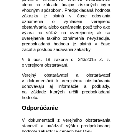
alebo na základe údajov získaných iným
vhodným spôsobom. Predpokladaná hodnota
zákazky je platná v čase odoslania
oznámenia o vyhlásení verejného
obstarávania alebo oznámenia použitého ako
výzva na súťaž na uverejnenie; ak sa
uverejnenie takého oznámenia nevyžaduje,
predpokladaná hodnota je platná v čase
začatia postupu zadávania zákazky.
§ 6 ods. 18 zákona č. 343/2015 Z. z.
o verejnom obstarávaní.
Verejný obstarávateľ a obstarávateľ
v dokumentácii k verejnému obstarávaniu
uchovávajú aj informácie a podklady,
na základe ktorých určili predpokladanú
hodnotu.
Odporúčanie
V dokumentácii z verejného obstarávania
stanoviť a uvádzať výšku predpokladanej
hodnoty zákazky v cenách bez DPH.