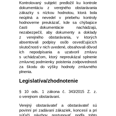
Kontrolovaný subjekt predložil ku kontrole
dokumentáciu z verejného obstarávania
zákazky s nízkou hodnotou, ktorá bola
neúplná a nevedel v priebehu kontroly
hodnoverne preukázať, kde sa chýbajúce
časti dokumentácie nachádzajú,
nezabezpečil, aby dokumenty a doklady
z verejného obstarávania, v ktorých
absentovali podpisy osôb osvedčujúcich
skutočnosti v nich uvedené, obsahovali dôvod
ich nepodpísania a uzatvoril zmluvu
s uchádzačom, ktorý nepreukázal splnenie
zmluvnej podmienky poistenia zodpovednosti
za škodu do výšky hodnoty zmluvného
plnenia.
Legislatíva/zhodnotenie
§ 10 ods. 1 zákona č. 343/2015 Z. z.
o verejnom obstarávaní.
Verejný obstarávateľ a obstarávateľ sú
povinní pri zadávaní zákaziek, koncesií a pri
súťaži návrhov postupovať podľa tohto