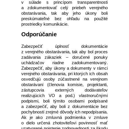
v súlade s princípom transparentnosti
a zdokumentovať celý priebeh verejného
obstarávania, tak aby jeho úkony boli
preskúmateľné bez ohľadu na použité
prostriedky komunikácie.
Odporúčanie
Zabezpečiť úplnosť dokumentácie
z verejného obstarávania, tak aby bol proces
zadávania zákaziek – doručené ponuky
uchádzačov riadne zadokumentovaný.
Zabezpečiť, aby úkony a dokumenty v rámci
verejného obstarávania, pri ktorých ich obsah
osvedčujú osoby zúčastnené na verejnom
obstarávaní (členovia komisie, projektanti,
zástupcovia externých dodávateľov
realizujúcich VO a pod.) vlastnoručnými
podpismi, boli týmito osobami podpísané
a zabezpečiť, aby boli z dokumentácie bez
pochybností zrejmé dôvody ich nepodpísania.
Ak je ako zmluvná podmienka v zmluve
o dielo určená zhotoviteľovi povinnosť mať
uzatvorené poistenie zodpovednosti za škodu