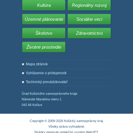
Kultúra
Regionálny rozvoj
Územné plánovanie
Sociálne veci
Školstvo
Zdravotníctvo
Životné prostredie
Mapa stránok
Vyhlásenie o prístupnosti
Technický prevádzkovateľ
Úrad Košického samosprávneho kraja
Námestie Maratónu mieru 1
042 66 Košice
Copyright © 2009-2026 Košický samosprávny kraj.
Všetky práva vyhradené.
Stránky generuje
redakčný systém WebJET
.