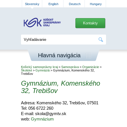
Slovensky
English
Deutsch
Hungary
Kontakty
Hlavná navigácia
Košický samosprávny kraj
>
Samospráva
>
Organizácie
>
Školské
>
Gymnáziá
> Gymnázium, Komenského 32,
Trebišov
Gymnázium, Komenského
32, Trebišov
Adresa: Komenského 32, Trebišov, 07501
Tel: 056 6722 260
E-mail: skola@gymtv.sk
web:
Gymnázium