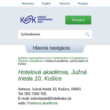
Slovensky
English
Deutsch
Hungary
Kontakty
Hlavná navigácia
Košický samosprávny kraj
>
Samospráva
>
Organizácie
>
Školské
>
Akadémie
> Hotelová akadémia, Južná trieda 10,
Košice
Hotelová akadémia, Južná
trieda 10, Košice
Adresa: Južná trieda 10, Košice, 04001
Tel: 055 7260 705
E-mail: sekretariat@hotelkake.sk
web:
Hotelová akadémia