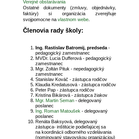
Verejné obstarávania
Ostatné dokumenty (zmluvy, objednávky,
faktúry) si organizácia zverejňuje
svojpomocne na
vlastnom webe
.
Členovia rady školy:
Ing. Rastislav Batromij, predseda
-
pedagogický zamestnanec
MVDr. Lucia Dufferová - pedagogický
zamestnanec
Mgr. Zoltán Pituk - nepedagogický
zamestnanec
Stanislav Kováč - zástupca rodičov
Klaudia Kredatusová - zástupca rodičov
Peter Pap - zástupca rodičov
Kristína Bikárová - zástupca žiakov
Mgr. Martin Seman
- delegovaný
poslanec
Ing. Roman Matoušek
- delegovaný
poslanec
Renáta Baksyová, delegovaný
zástupca- inštitúcie podieľajúcej sa
na koordinácii odborného vzdelávania
(nominovaný stavovskou organizáciou)