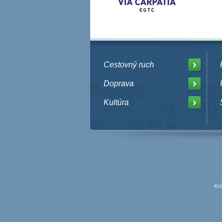
Cestovný ruch
Doprava
Kultúra
Koš