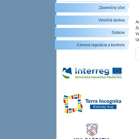
Záverečný účet
Výročná správa
Au
Zv
Dotácie
V
U
Cenová regulácia a kontrola