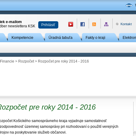
niek e-mailom
Kontakt
Prihlásiť
odber newslettera KSK
Kompetencie
Úradná tabuľa
Fakty o kraji
Elektro
Financie
>
Rozpočet
> Rozpočet pre roky 2014 - 2016
Rozpočet pre roky 2014 - 2016
ozpočet Košického samosprávneho kraja vyjadruje samostatnosť
 zodpovednosť územnej samosprávy pri rozhodovaní o použití verejných
drojov na poskytovanie služieb občanovi.