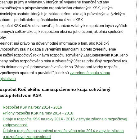
bsahuje príjmy a výdavky, v ktorých sú vyjadrené finančné vzťahy
 rozpočtovým a príspevkovým organizáciám zriadených KSK, k iným
rávnickým osobám ktorých je zakladateľom, ako aj k právnickým a fyzickým
sobám – podnikateľom pôsobiacim na území KSK.
ozpočet KSK môže obsahovať aj finančné vzťahy k rozpočtom iných vyšších
zemných celkov, ako aj k rozpočtom obcí na jeho území, ak plnia spoločné
ohy.
erejnosť má právo na dôveryhodné informácie o tom, ako Košický
amosprávny kraj nakladá s verejnými financiami a preto zverejňujeme
re každý rozpočtový rok návrh rozpočtu schválený Zastupiteľstvom KSK, jeho
meny počas rozpočtového roka a záverečný účet za príslušný rozpočtový rok.
ieto dokumenty sú pripravované v súlade so "Zásadami tvorby rozpočtu,
zpočtových opatrení a pravidiel", ktoré sú
zverejnené spolu s inou
gislatívou
.
ozpočet Košického samosprávneho kraja schválený
astupiteľstvom KSK
Rozpočet KSK na roky 2014 - 2016
Prílohy rozpočtu KSK na roky 2014 - 2016
Údaje o rozpočte KSK na roky 2014 - 2016 v zmysle zákona o rozpočtovej
zodpovednosti
Údaje o rozpočte po skončení rozpočtového roka 2014 v zmysle zákona
o rozpočtovej zodpovednosti