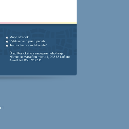
Mapa stránok
Vyhlásenie o prístupnosti
Technický prevádzkovateľ
Úrad Košického samosprávneho kraja
Námestie Maratónu mieru 1, 042 66 Košice
, tel: 055 7268111
E-mail
JET
.