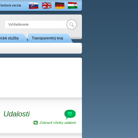
Textová verzia
Hľadať
nické služby
Transparentný kraj
Udalosti
Zobraziť všetky udalosti