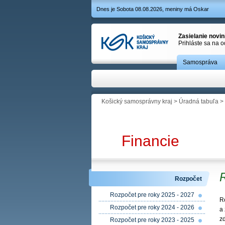
Dnes je Sobota 08.08.2026, meniny má Oskar
Zasielanie novi
Prihláste sa na 
Samospráva
Košický samosprávny kraj
>
Úradná tabuľa
>
Financie
Rozpočet
Rozpočet pre roky 2025 - 2027
R
Rozpočet pre roky 2024 - 2026
a
z
Rozpočet pre roky 2023 - 2025