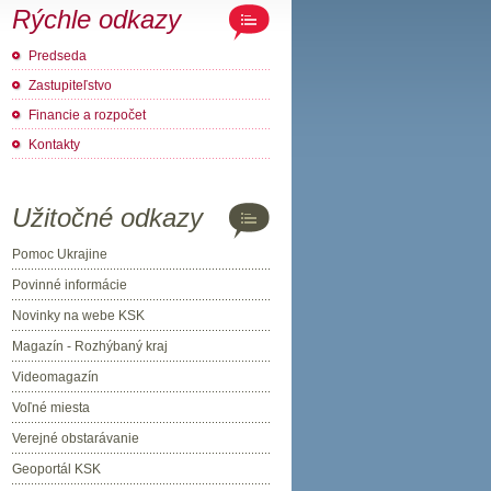
Rýchle odkazy
Predseda
Zastupiteľstvo
Financie a rozpočet
Kontakty
Užitočné odkazy
Pomoc Ukrajine
Povinné informácie
Novinky na webe KSK
Magazín - Rozhýbaný kraj
Videomagazín
Voľné miesta
Verejné obstarávanie
Geoportál KSK