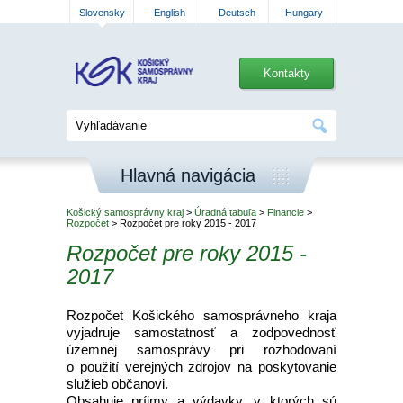
Slovensky
English
Deutsch
Hungary
Kontakty
Hlavná navigácia
Košický samosprávny kraj
>
Úradná tabuľa
>
Financie
>
Rozpočet
> Rozpočet pre roky 2015 - 2017
Rozpočet pre roky 2015 -
2017
Rozpočet Košického samosprávneho kraja
vyjadruje samostatnosť a zodpovednosť
územnej samosprávy pri rozhodovaní
o použití verejných zdrojov na poskytovanie
služieb občanovi.
Obsahuje príjmy a výdavky, v ktorých sú