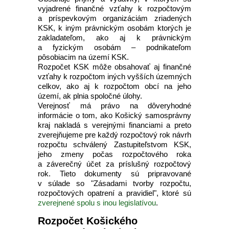
vyjadrené finančné vzťahy k rozpočtovým
a príspevkovým organizáciám zriadených
KSK, k iným právnickým osobám ktorých je
zakladateľom, ako aj k právnickým
a fyzickým osobám – podnikateľom
pôsobiacim na území KSK.
Rozpočet KSK môže obsahovať aj finančné
vzťahy k rozpočtom iných vyšších územných
celkov, ako aj k rozpočtom obcí na jeho
území, ak plnia spoločné úlohy.
Verejnosť má právo na dôveryhodné
informácie o tom, ako Košický samosprávny
kraj nakladá s verejnými financiami a preto
zverejňujeme pre každý rozpočtový rok návrh
rozpočtu schválený Zastupiteľstvom KSK,
jeho zmeny počas rozpočtového roka
a záverečný účet za príslušný rozpočtový
rok. Tieto dokumenty sú pripravované
v súlade so "Zásadami tvorby rozpočtu,
rozpočtových opatrení a pravidiel", ktoré sú
zverejnené spolu s inou legislatívou
.
Rozpočet Košického