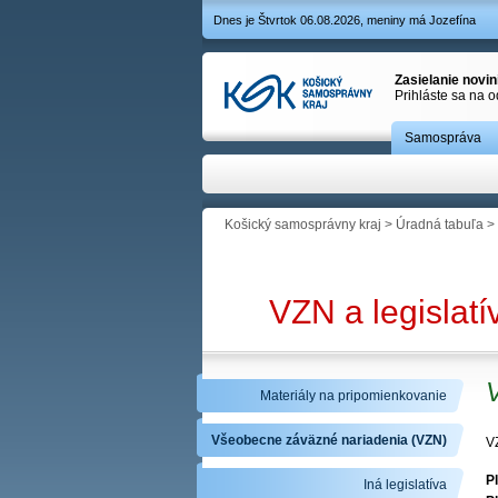
Dnes je Štvrtok 06.08.2026, meniny má Jozefína
Zasielanie novi
Prihláste sa na 
Samospráva
Košický samosprávny kraj
>
Úradná tabuľa
>
VZN a legislatí
Materiály na pripomienkovanie
Všeobecne záväzné nariadenia (VZN)
V
Pl
Iná legislatíva