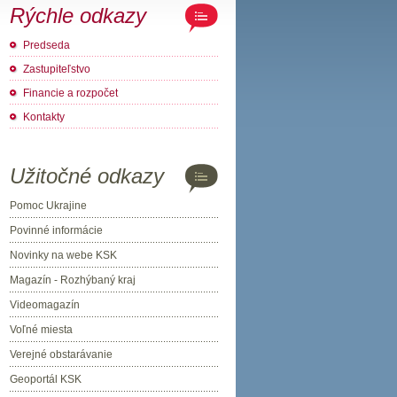
Rýchle odkazy
Predseda
Zastupiteľstvo
Financie a rozpočet
Kontakty
Užitočné odkazy
Pomoc Ukrajine
Povinné informácie
Novinky na webe KSK
Magazín - Rozhýbaný kraj
Videomagazín
Voľné miesta
Verejné obstarávanie
Geoportál KSK