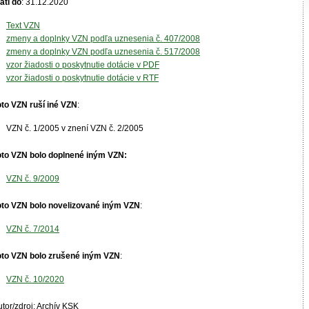
atí do
: 31.12.2020
Text VZN
zmeny a doplnky VZN podľa uznesenia č. 407/2008
zmeny a doplnky VZN podľa uznesenia č. 517/2008
vzor žiadosti o poskytnutie dotácie v PDF
vzor žiadosti o poskytnutie dotácie v RTF
oto VZN ruší iné VZN
:
VZN č. 1/2005 v znení VZN č. 2/2005
oto VZN bolo doplnené iným VZN:
VZN č. 9/2009
oto VZN bolo novelizované iným VZN
:
VZN č. 7/2014
oto VZN bolo zrušené iným VZN
:
VZN č. 10/2020
tor/zdroj: Archív KSK