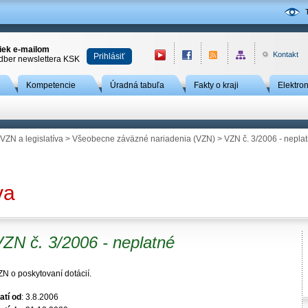
niek e-mailom
Kontakt
Prihlásiť
odber newslettera KSK
Kompetencie
Úradná tabuľa
Fakty o kraji
Elektro
VZN a legislatíva
>
Všeobecne záväzné nariadenia (VZN)
> VZN č. 3/2006 - nepla
va
VZN č. 3/2006 - neplatné
ZN o poskytovaní dotácií.
atí od
: 3.8.2006