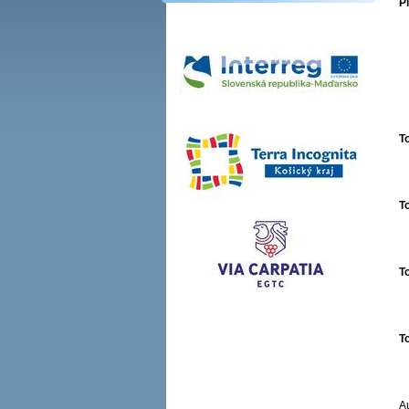
Pl
T
T
T
T
Au