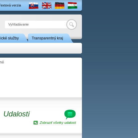
Textová verzia
Hľadať
nické služby
Transparentný kraj
tné
Udalosti
Zobraziť všetky udalosti