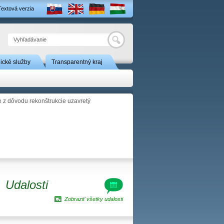
Textová verzia
Hľadať
nické služby
Transparentný kraj
z dôvodu rekonštrukcie uzavretý
Udalosti
Zobraziť všetky udalosti