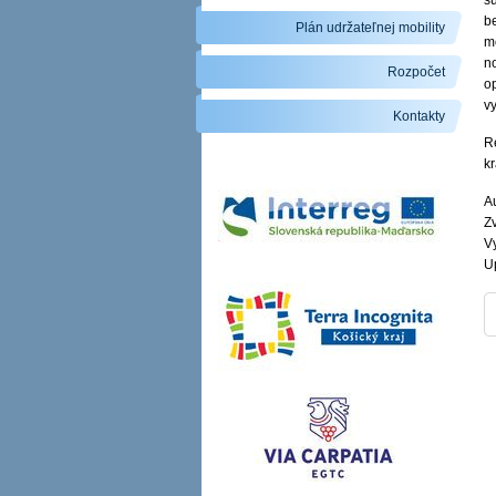
s
b
Plán udržateľnej mobility
m
n
Rozpočet
o
v
Kontakty
R
kr
Au
Zv
V
U