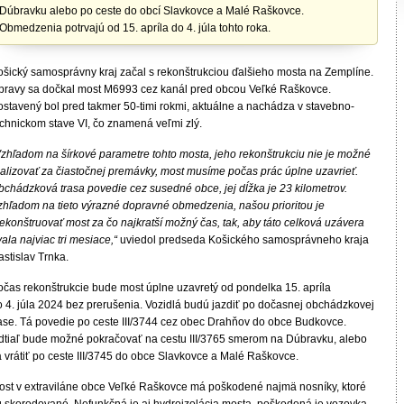
Dúbravku alebo po ceste do obcí Slavkovce a Malé Raškovce.
Obmedzenia potrvajú od 15. apríla do 4. júla tohto roka.
Košický samosprávny kraj začal s rekonštrukciou ďalšieho mosta na Zemplíne.
pravy sa dočkal most M6993 cez kanál pred obcou Veľké Raškovce.
ostavený bol pred takmer 50-timi rokmi, aktuálne a nachádza v stavebno-
echnickom stave VI, čo znamená veľmi zlý.
Vzhľadom na šírkové parametre tohto mosta, jeho rekonštrukciu nie je možné
ealizovať za čiastočnej premávky, most musíme počas prác úplne uzavrieť.
bchádzková trasa povedie cez susedné obce, jej dĺžka je 23 kilometrov.
zhľadom na tieto výrazné dopravné obmedzenia, našou prioritou je
ekonštruovať most za čo najkratší možný čas, tak, aby táto celková uzávera
vala najviac tri mesiace,“
uviedol predseda Košického samosprávneho kraja
stislav Trnka.
očas rekonštrukcie bude most úplne uzavretý od pondelka 15. apríla
o 4. júla 2024 bez prerušenia. Vozidlá budú jazdiť po dočasnej obchádzkovej
rase. Tá povedie po ceste III/3744 cez obec Drahňov do obce Budkovce.
dtiaľ bude možné pokračovať na cestu III/3765 smerom na Dúbravku, alebo
a vrátiť po ceste III/3745 do obce Slavkovce a Malé Raškovce.
ost v extraviláne obce Veľké Raškovce má poškodené najmä nosníky, ktoré