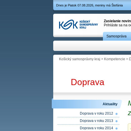
Dnes je Piatok 07.08.2026, meniny má Štefánia
Zasielanie novi
Prihláste sa na 
Samospráva
Košický samosprávny kraj
>
Kompetencie
>
D
Doprava
Aktuality
z
Doprava v roku 2012
Doprava v roku 2013
Doprava v roku 2014