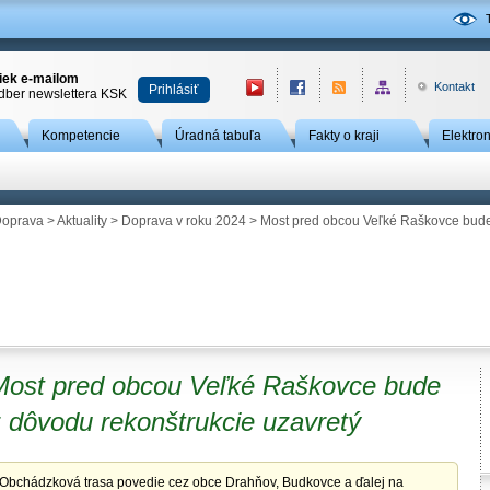
niek e-mailom
Kontakt
Prihlásiť
odber newslettera KSK
Kompetencie
Úradná tabuľa
Fakty o kraji
Elektro
oprava
>
Aktuality
>
Doprava v roku 2024
> Most pred obcou Veľké Raškovce bude 
Most pred obcou Veľké Raškovce bude
 dôvodu rekonštrukcie uzavretý
Obchádzková trasa povedie cez obce Drahňov, Budkovce a ďalej na