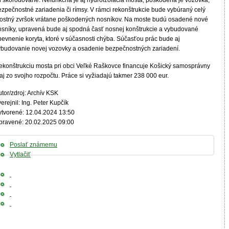
ú skorodované. Nefunkčná je aj hydroizolácia mosta, poškodená je vozovka,
ezpečnostné zariadenia či rímsy. V rámci rekonštrukcie bude vybúraný celý
ostný zvršok vrátane poškodených nosníkov. Na moste budú osadené nové
osníky, upravená bude aj spodná časť nosnej konštrukcie a vybudované
pevnenie koryta, ktoré v súčasnosti chýba. Súčasťou prác bude aj
ybudovanie novej vozovky a osadenie bezpečnostných zariadení.
ekonštrukciu mosta pri obci Veľké Raškovce financuje Košický samosprávny
aj zo svojho rozpočtu. Práce si vyžiadajú takmer 238 000 eur.
tor/zdroj: Archív KSK
erejnil: Ing. Peter Kupčík
ytvorené: 12.04.2024 13:50
pravené: 20.02.2025 09:00
Poslať známemu
Vytlačiť