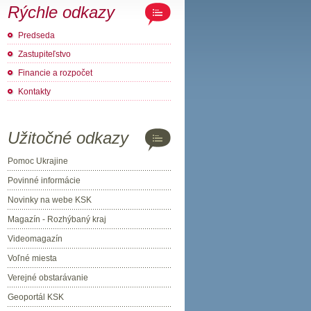
Rýchle odkazy
Predseda
Zastupiteľstvo
Financie a rozpočet
Kontakty
Užitočné odkazy
Pomoc Ukrajine
Povinné informácie
Novinky na webe KSK
Magazín - Rozhýbaný kraj
Videomagazín
Voľné miesta
Verejné obstarávanie
Geoportál KSK