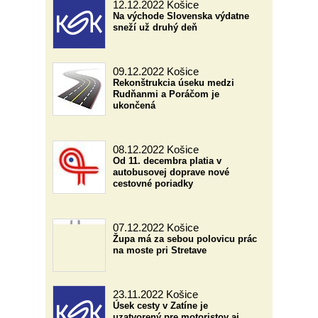
12.12.2022
Košice
Na východe Slovenska výdatne
sneží už druhý deň
09.12.2022
Košice
Rekonštrukcia úseku medzi
Rudňanmi a Poráčom je
ukončená
08.12.2022
Košice
Od 11. decembra platia v
autobusovej doprave nové
cestovné poriadky
07.12.2022
Košice
Župa má za sebou polovicu prác
na moste pri Stretave
23.11.2022
Košice
Úsek cesty v Zatíne je
uzatvorený pre motoristov aj