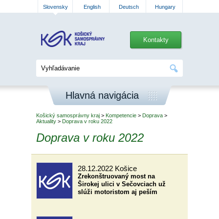
Slovensky
English
Deutsch
Hungary
Kontakty
Hlavná navigácia
Košický samosprávny kraj
>
Kompetencie
>
Doprava
>
Aktuality
>
Doprava v roku 2022
Doprava v roku 2022
28.12.2022
Košice
Zrekonštruovaný most na
Širokej ulici v Sečovciach už
slúži motoristom aj peším