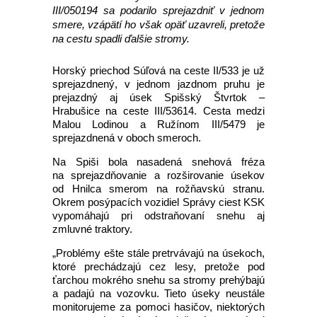
III/050194 sa podarilo sprejazdniť v jednom
smere, vzápätí ho však opäť uzavreli, pretože
na cestu spadli ďalšie stromy.
Horský priechod Súľová na ceste II/533 je už
sprejazdnený, v jednom jazdnom pruhu je
prejazdný aj úsek Spišský Štvrtok –
Hrabušice na ceste III/53614. Cesta medzi
Malou Lodinou a Ružínom III/5479 je
sprejazdnená v oboch smeroch.
Na Spiši bola nasadená snehová fréza
na sprejazdňovanie a rozširovanie úsekov
od Hnilca smerom na rožňavskú stranu.
Okrem posýpacích vozidiel Správy ciest KSK
vypomáhajú pri odstraňovaní snehu aj
zmluvné traktory.
„Problémy ešte stále pretrvávajú na úsekoch,
ktoré prechádzajú cez lesy, pretože pod
ťarchou mokrého snehu sa stromy prehýbajú
a padajú na vozovku. Tieto úseky neustále
monitorujeme za pomoci hasičov, niektorých