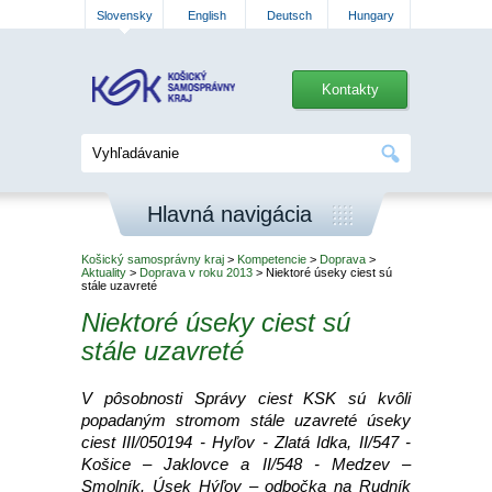
Slovensky
English
Deutsch
Hungary
Kontakty
Hlavná navigácia
Košický samosprávny kraj
>
Kompetencie
>
Doprava
>
Aktuality
>
Doprava v roku 2013
> Niektoré úseky ciest sú
stále uzavreté
Niektoré úseky ciest sú
stále uzavreté
V pôsobnosti Správy ciest KSK sú kvôli
popadaným stromom stále uzavreté úseky
ciest III/050194 - Hyľov - Zlatá Idka, II/547 -
Košice – Jaklovce a II/548 - Medzev –
Smolník. Úsek Hýľov – odbočka na Rudník