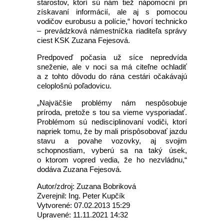
starostov, ktorí sú nám tiež nápomocní pri
získavaní informácií, ale aj s pomocou
vodičov eurobusu a polície,“ hovorí technicko
– prevádzková námestníčka riaditeľa správy
ciest KSK Zuzana Fejesová.
Predpoveď počasia už síce nepredvída
sneženie, ale v noci sa má citeľne ochladiť
a z tohto dôvodu do rána cestári očakávajú
celoplošnú poľadovicu.
„Najväčšie problémy nám nespôsobuje
príroda, pretože s tou sa vieme vysporiadať.
Problémom sú nedisciplinovaní vodiči, ktorí
napriek tomu, že by mali prispôsobovať jazdu
stavu a povahe vozovky, aj svojim
schopnostiam, vyberú sa na taký úsek,
o ktorom vopred vedia, že ho nezvládnu,“
dodáva Zuzana Fejesová.
Autor/zdroj: Zuzana Bobriková
Zverejnil: Ing. Peter Kupčík
Vytvorené: 07.02.2013 15:29
Upravené: 11.11.2021 14:32