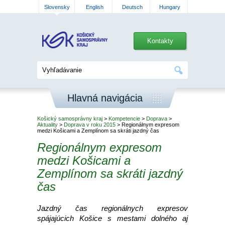
Slovensky
English
Deutsch
Hungary
Kontakty
Hlavná navigácia
Košický samosprávny kraj
>
Kompetencie
>
Doprava
>
Aktuality
>
Doprava v roku 2015
> Regionálnym expresom
medzi Košicami a Zemplínom sa skráti jazdný čas
Regionálnym expresom
medzi Košicami a
Zemplínom sa skráti jazdný
čas
Jazdný čas regionálnych expresov
spájajúcich Košice s mestami dolného aj