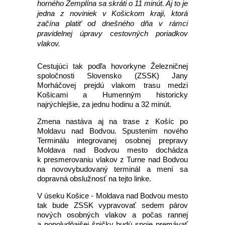
horného Zemplína sa skráti o 11 minút. Aj to je
jedna z noviniek v Košickom kraji, ktorá
začína platiť od dnešného dňa v rámci
pravidelnej úpravy cestovných poriadkov
vlakov.
Cestujúci tak podľa hovorkyne Železničnej
spoločnosti Slovensko (ZSSK) Jany
Morháčovej prejdú vlakom trasu medzi
Košicami a Humenným historicky
najrýchlejšie, za jednu hodinu a 32 minút.
Zmena nastáva aj na trase z Košíc po
Moldavu nad Bodvou. Spustením nového
Terminálu integrovanej osobnej prepravy
Moldava nad Bodvou mesto dochádza
k presmerovaniu vlakov z Turne nad Bodvou
na novovybudovaný terminál a mení sa
dopravná obslužnosť na tejto linke.
V úseku Košice - Moldava nad Bodvou mesto
tak bude ZSSK vypravovať sedem párov
nových osobných vlakov a počas rannej
a popoludňajšej špičky budú spoje premávať