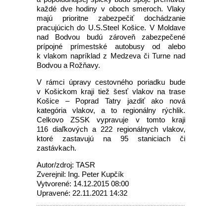
každé dve hodiny v oboch smeroch. Vlaky
majú prioritne zabezpečiť dochádzanie
pracujúcich do U.S.Steel Košice. V Moldave
nad Bodvou budú zároveň zabezpečené
prípojné prímestské autobusy od alebo
k vlakom napríklad z Medzeva či Turne nad
Bodvou a Rožňavy.
V rámci úpravy cestovného poriadku bude
v Košickom kraji tiež šesť vlakov na trase
Košice – Poprad Tatry jazdiť ako nová
kategória vlakov, a to regionálny rýchlik.
Celkovo ZSSK vypravuje v tomto kraji
116 diaľkových a 222 regionálnych vlakov,
ktoré zastavujú na 95 staniciach či
zastávkach.
Autor/zdroj: TASR
Zverejnil: Ing. Peter Kupčík
Vytvorené: 14.12.2015 08:00
Upravené: 22.11.2021 14:32