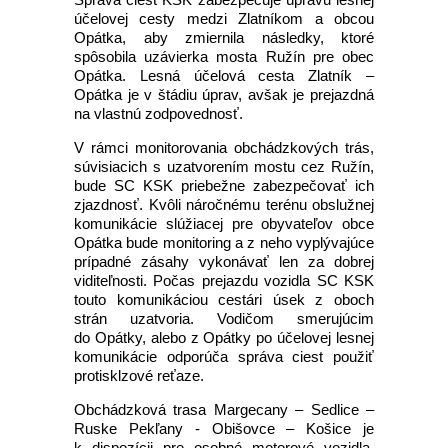
účelovej cesty medzi Zlatníkom a obcou
Opátka, aby zmiernila následky, ktoré
spôsobila uzávierka mosta Ružín pre obec
Opátka. Lesná účelová cesta Zlatník –
Opátka je v štádiu úprav, avšak je prejazdná
na vlastnú zodpovednosť.
V rámci monitorovania obchádzkových trás,
súvisiacich s uzatvorením mostu cez Ružín,
bude SC KSK priebežne zabezpečovať ich
zjazdnosť. Kvôli náročnému terénu obslužnej
komunikácie slúžiacej pre obyvateľov obce
Opátka bude monitoring a z neho vyplývajúce
prípadné zásahy vykonávať len za dobrej
viditeľnosti. Počas prejazdu vozidla SC KSK
touto komunikáciou cestári úsek z oboch
strán uzatvoria. Vodičom smerujúcim
do Opátky, alebo z Opátky po účelovej lesnej
komunikácie odporúča správa ciest použiť
protisklzové reťaze.
Obchádzková trasa Margecany – Sedlice –
Ruske Pekľany - Obišovce – Košice je
k dispozícii pre osobné motorové vozidla.