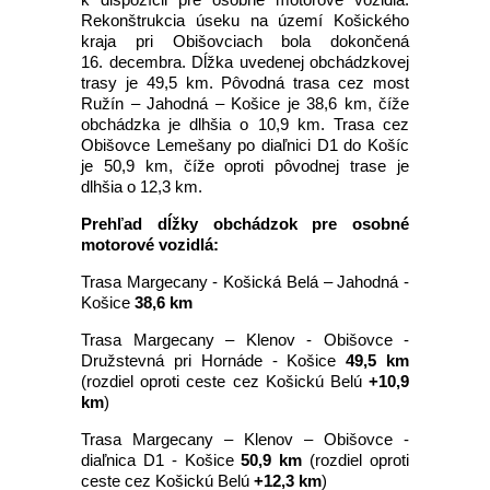
Rekonštrukcia úseku na území Košického
kraja pri Obišovciach bola dokončená
16. decembra. Dĺžka uvedenej obchádzkovej
trasy je 49,5 km. Pôvodná trasa cez most
Ružín – Jahodná – Košice je 38,6 km, číže
obchádzka je dlhšia o 10,9 km. Trasa cez
Obišovce Lemešany po diaľnici D1 do Košíc
je 50,9 km, číže oproti pôvodnej trase je
dlhšia o 12,3 km.
Prehľad dĺžky obchádzok pre osobné
motorové vozidlá:
Trasa Margecany - Košická Belá – Jahodná -
Košice
38,6 km
Trasa Margecany – Klenov - Obišovce -
Družstevná pri Hornáde - Košice
49,5 km
(rozdiel oproti ceste cez Košickú Belú
+10,9
km
)
Trasa Margecany – Klenov – Obišovce -
diaľnica D1 - Košice
50,9 km
(rozdiel oproti
ceste cez Košickú Belú
+12,3 km
)