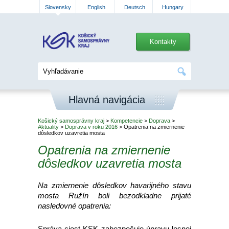
Slovensky
English
Deutsch
Hungary
Kontakty
Hlavná navigácia
Košický samosprávny kraj
>
Kompetencie
>
Doprava
>
Aktuality
>
Doprava v roku 2016
> Opatrenia na zmiernenie
dôsledkov uzavretia mosta
Opatrenia na zmiernenie
dôsledkov uzavretia mosta
Na zmiernenie dôsledkov havarijného stavu
mosta Ružín boli bezodkladne prijaté
nasledovné opatrenia:
Správa ciest KSK zabezpečuje úpravu lesnej