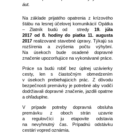
áut.
Na základe prijatého opatrenia z krízového
štábu na lesnej účelovej komunikácií Opátka
– Zlatník budú od stredy
19. júla
2017 od 8. hodiny do piatka 11. augusta
2017
realizované stavebné úpravy. Týkajú sa
rozšírenia a zvýšenia počtu výhybní.
Na úsekoch bude osadené dopravné
značenie upozorňujúce na vykonávané práce.
Práce sa budú robiť bez úplnej uzávierky
cesty, len s čiastočným obmedzením
v úsekoch prebiehajúcich prác. Z dôvodu
bezpečnosti premávky je potrebné aby vodiči
dodržiavali dopravné značenie, jazdili opatrne
a ohľaduplne.
V prípade potreby dopravná obsluha
premávku z oboch strán uzavrie
a regulovčíci ju etapovite odstavia
na nevyhnutný čas. Prípadnú odstávku
cestári vopred oznámia.