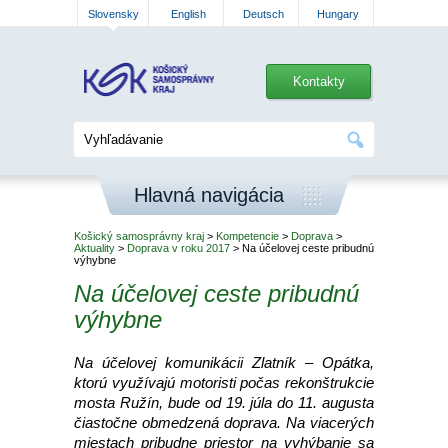
Slovensky
English
Deutsch
Hungary
Kontakty
Hlavná navigácia
Košický samosprávny kraj
>
Kompetencie
>
Doprava
>
Aktuality
>
Doprava v roku 2017
> Na účelovej ceste pribudnú
výhybne
Na účelovej ceste pribudnú
výhybne
Na účelovej komunikácii Zlatník – Opátka,
ktorú využívajú motoristi počas rekonštrukcie
mosta Ružín, bude od 19. júla do 11. augusta
čiastočne obmedzená doprava. Na viacerých
miestach pribudne priestor na vyhýbanie sa