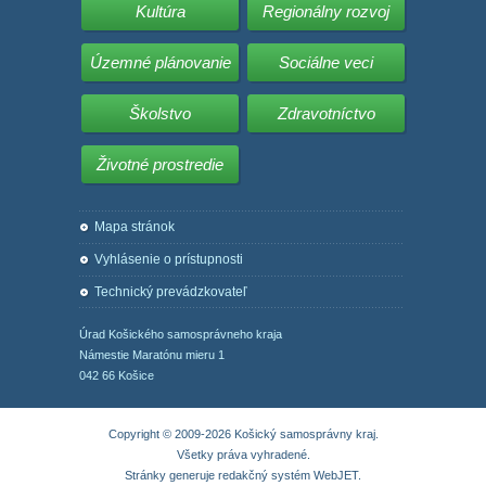
Kultúra
Regionálny rozvoj
Územné plánovanie
Sociálne veci
Školstvo
Zdravotníctvo
Životné prostredie
Mapa stránok
Vyhlásenie o prístupnosti
Technický prevádzkovateľ
Úrad Košického samosprávneho kraja
Námestie Maratónu mieru 1
042 66 Košice
Copyright © 2009-2026 Košický samosprávny kraj.
Všetky práva vyhradené.
Stránky generuje
redakčný systém WebJET
.