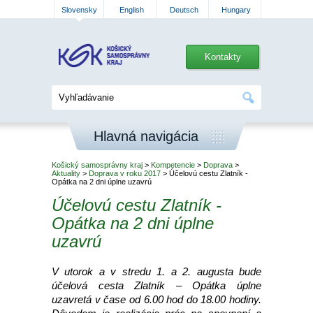
Slovensky
English
Deutsch
Hungary
Kontakty
Hlavná navigácia
Košický samosprávny kraj
>
Kompetencie
>
Doprava
>
Aktuality
>
Doprava v roku 2017
> Účelovú cestu Zlatník -
Opátka na 2 dni úplne uzavrú
Účelovú cestu Zlatník -
Opátka na 2 dni úplne
uzavrú
V utorok a v stredu 1. a 2. augusta bude
účelová cesta Zlatník – Opátka úplne
uzavretá v čase od 6.00 hod do 18.00 hodiny.