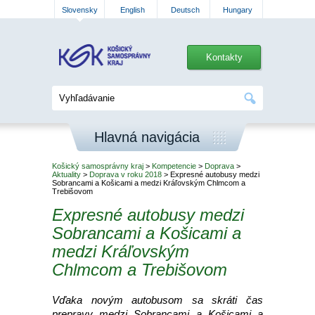
Slovensky
English
Deutsch
Hungary
Kontakty
Hlavná navigácia
Košický samosprávny kraj
>
Kompetencie
>
Doprava
>
Aktuality
>
Doprava v roku 2018
> Expresné autobusy medzi
Sobrancami a Košicami a medzi Kráľovským Chlmcom a
Trebišovom
Expresné autobusy medzi
Sobrancami a Košicami a
medzi Kráľovským
Chlmcom a Trebišovom
Vďaka novým autobusom sa skráti čas
prepravy medzi Sobrancami a Košicami a