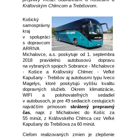
Kráľovským Chlmcom a Trebišovom.
Košický
samosprávny
kraj
v spolupráci
s dopravcom
ARRIVA
Michalovce, a.s. poskytuje od 1. septembra
2018 pravidelnú autobusovú dopravu
na vybraných spojoch Sobrance - Michalovce
- Košice a Kráľovský Chlmec - Veľké
Kapušany - Trebišov aj autobusmi typu Iveco
Magelys, ktoré poskytujú vyššiu kvalitu
dopravných služieb. Okrem klimatizácie,
WIFI a polohovateľných sedadiel
v autobusoch, je pre 49 sediacich cestujúcich
najväčším prínosom
skrátený prepravný
čas
, napr. z Michaloviec do Košíc za
55 minút, z Kráľovského Chlmca cez Veľké
Kapušany do Trebišova za 60 minút.
Cieľom realizovaných zmien je zlepšenie