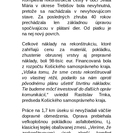
Mária v okrese Trebišov bola nevyhnutná,
pretože sa nachádzala v nevyhovujúcom
stave. Za posledných zhruba 40 rokov
prechádzala len základnou úpravou
spočívajúcou v plátaní dier. Od piatku je
na nej nový povrch.
Celkové náklady na rekonštrukciu, ktoré
zahŕňajú cenu za materiál, pokládku,
zhustenie obrusnej vrstvy aj prepravné
náklady, boli 98-tisíc eur. Financovaná bola
z rozpočtu Košického samosprávneho kraja.
„Vďaka tomu, že sme cestu rekonštruovali
vo vlastnej réžii, podarilo sa nám oproti
pôvodnému plánu ušetriť štvrtinu nákladov.
Tie budeme môcť investovať do ďalších opráv
komunikácií,“
uviedol Rastislav Trnka,
predseda Košického samosprávneho kraja.
Práce na 1,7 km úseku si nevyžiadali väčšie
dopravné obmedzenia. Oprava prebiehala
veľkoplošnou pokládkou asfaltobetónu, t.j.
klasickej teplej obaľovanej zmesi.
„Veríme, že
zrekonštruovaný úsek zlepší komfort