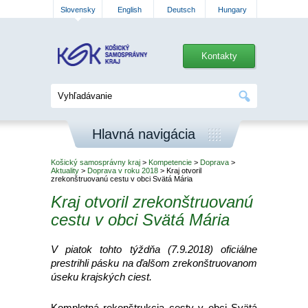
Slovensky
English
Deutsch
Hungary
Kontakty
Hlavná navigácia
Košický samosprávny kraj
>
Kompetencie
>
Doprava
>
Aktuality
>
Doprava v roku 2018
> Kraj otvoril
zrekonštruovanú cestu v obci Svätá Mária
Kraj otvoril zrekonštruovanú
cestu v obci Svätá Mária
V piatok tohto týždňa (7.9.2018) oficiálne
prestrihli pásku na ďalšom zrekonštruovanom
úseku krajských ciest.
Kompletná rekonštrukcia cesty v obci Svätá