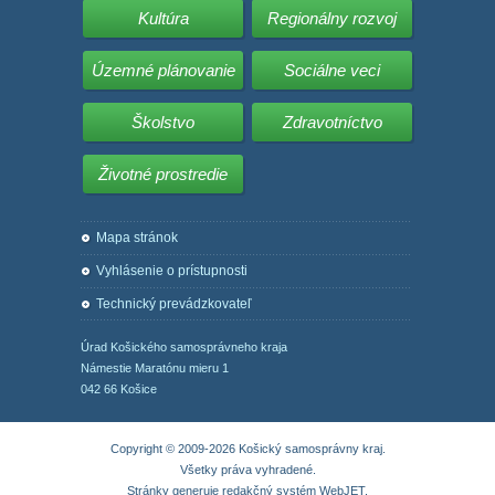
Kultúra
Regionálny rozvoj
Územné plánovanie
Sociálne veci
Školstvo
Zdravotníctvo
Životné prostredie
Mapa stránok
Vyhlásenie o prístupnosti
Technický prevádzkovateľ
Úrad Košického samosprávneho kraja
Námestie Maratónu mieru 1
042 66 Košice
Copyright © 2009-2026 Košický samosprávny kraj.
Všetky práva vyhradené.
Stránky generuje
redakčný systém WebJET
.