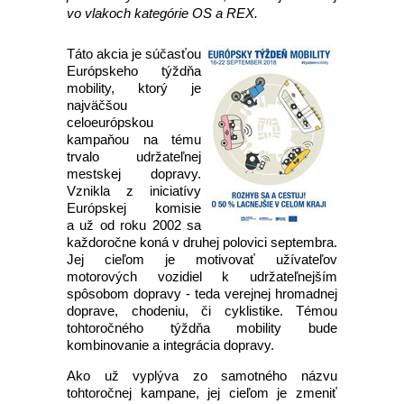
vo vlakoch kategórie OS a REX.
Táto akcia je súčasťou
Európskeho týždňa
mobility, ktorý je
najväčšou
celoeurópskou
kampaňou na tému
trvalo udržateľnej
mestskej dopravy.
Vznikla z iniciatívy
Európskej komisie
a už od roku 2002 sa
každoročne koná v druhej polovici septembra.
Jej cieľom je motivovať užívateľov
motorových vozidiel k udržateľnejším
spôsobom dopravy - teda verejnej hromadnej
doprave, chodeniu, či cyklistike. Témou
tohtoročného týždňa mobility bude
kombinovanie a integrácia dopravy.
Ako už vyplýva zo samotného názvu
tohtoročnej kampane, jej cieľom je zmeniť