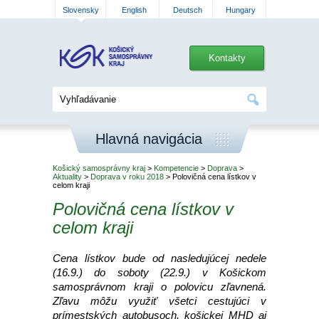
Slovensky
English
Deutsch
Hungary
Kontakty
Hlavná navigácia
Košický samosprávny kraj
>
Kompetencie
>
Doprava
>
Aktuality
>
Doprava v roku 2018
> Polovičná cena lístkov v
celom kraji
Polovičná cena lístkov v
celom kraji
Cena lístkov bude od nasledujúcej nedele
(16.9.) do soboty (22.9.) v Košickom
samosprávnom kraji o polovicu zľavnená.
Zľavu môžu využiť všetci cestujúci v
prímestských autobusoch, košickej MHD aj