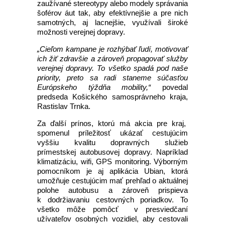
zaužívané stereotypy alebo modely správania
šoférov áut tak, aby efektívnejšie a pre nich
samotných, aj lacnejšie, využívali široké
možnosti verejnej dopravy.
„Cieľom kampane je rozhýbať ľudí, motivovať
ich žiť zdravšie a zároveň propagovať služby
verejnej dopravy. To všetko spadá pod naše
priority, preto sa radi staneme súčasťou
Európskeho týždňa mobility,“
povedal
predseda Košického samosprávneho kraja,
Rastislav Trnka.
Za ďalší prínos, ktorú má akcia pre kraj,
spomenul príležitosť ukázať cestujúcim
vyššiu kvalitu dopravných služieb
prímestskej autobusovej dopravy. Napríklad
klimatizáciu, wifi, GPS monitoring. Výborným
pomocníkom je aj aplikácia Ubian, ktorá
umožňuje cestujúcim mať prehľad o aktuálnej
polohe autobusu a zároveň prispieva
k dodržiavaniu cestovných poriadkov. To
všetko môže pomôcť v presviedčaní
užívateľov osobných vozidiel, aby cestovali