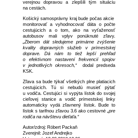
verejnou dopravou a zlepšili tým situáciu
na cestách.
Košický samosprávny kraj bude počas akcie
monitorovať a vyhodnocovať dáta o počte
cestujúcich a o tom, ako na vyťaženosť
autobusov mali vplyv ponúknuté zľavy.
„Zberom dát sledujeme primárne zvýšenie
kvality dopravných služieb v prímestskej
doprave. Dá nám to tiež lepší prehľad
o efektívnom nastavení frekvencií spojov
v jednotlivých okresoch,“
dodal predseda
KSK.
Zľava sa bude týkať všetkých plne platiacich
cestujúcich. Tú si nebudú musieť pýtať
u vodiča. Cestujúci si vypýta lístok do svojej
cieľovej stanice a vodič prímestskej linky
automaticky vydá zľavnený lístok. Bude to
lístok s tarifnou zľavou 3.6 ako cestovné
„pre
rodiča na návštevu dieťaťa.“
Autor/zdroj: Róbert Packaň
Zverejnil: Jozef Andrejko