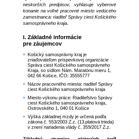
neskorších predpisov, vyhlasuje výberové
konanie na voľné pracovné miesto vedúceho
zamestnanca: riaditeľ Správy ciest Košického
samosprávneho kraja.
I. Základné informácie
pre záujemcov
Košický samosprávny kraj je
zriaďovateľom príspevkovej organizácie
Správa ciest Košického samosprávneho
Kraja, so sídlom Nám. Maratónu mieru 1,
042 66 Košice, IČO: 35555777
Názov pracovného miesta: riaditeľ Správy
ciest Košického samosprávneho kraja
Miesto výkonu práce: Riaditeľstvo Správy
ciest Košického samosprávneho kraja,
Ostrovského 1, 040 01 Košice
Výška základnej mzdy je určená podľa
zákona č. 553/2003 Z.z. (13.platová trieda)
v znení nariadenia vlády č. 359/2017 Z.z.
Základná stupnica platových taríf