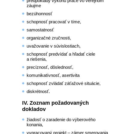
predpoklady výkonu práce vo verejnom
záujme
bezúhonnosť
schopnosť pracovať v tíme,
samostatnosť
organizačné zručnosti,
uvažovanie v súvislostiach,
schopnosť predvídať a hľadať ciele
a riešenia,
precíznosť, dôslednosť,
komunikatívnosť, asertivita
schopnosť zvládať záťažové situácie,
diskrétnosť.
IV. Zoznam požadovaných
dokladov
žiadosť o zaradenie do výberového
konania,
vypracovaný projekt – zámer smerovania