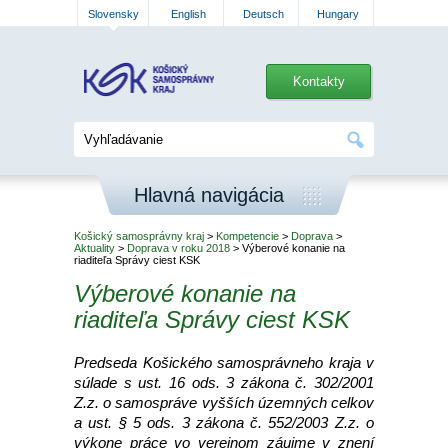
Slovensky
English
Deutsch
Hungary
Kontakty
Hlavná navigácia
Košický samosprávny kraj
>
Kompetencie
>
Doprava
>
Aktuality
>
Doprava v roku 2018
> Výberové konanie na
riaditeľa Správy ciest KSK
Výberové konanie na
riaditeľa Správy ciest KSK
Predseda Košického samosprávneho kraja v
súlade s ust. 16 ods. 3 zákona č. 302/2001
Z.z. o samospráve vyšších územných celkov
a ust. § 5 ods. 3 zákona č. 552/2003 Z.z. o
výkone práce vo verejnom záujme v znení