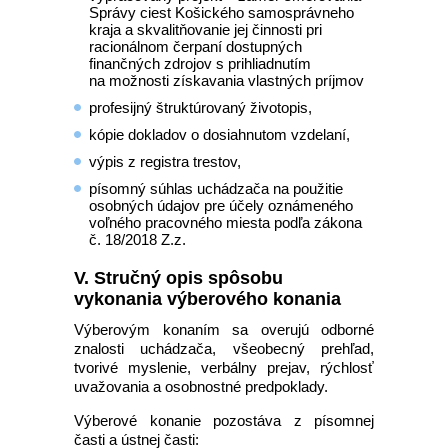
Správy ciest Košického samosprávneho
kraja a skvalitňovanie jej činnosti pri
racionálnom čerpaní dostupných
finančných zdrojov s prihliadnutím
na možnosti získavania vlastných príjmov
profesijný štruktúrovaný životopis,
kópie dokladov o dosiahnutom vzdelaní,
výpis z registra trestov,
písomný súhlas uchádzača na použitie
osobných údajov pre účely oznámeného
voľného pracovného miesta podľa zákona
č. 18/2018 Z.z.
V. Stručný opis spôsobu
vykonania výberového konania
Výberovým konaním sa overujú odborné
znalosti uchádzača, všeobecný prehľad,
tvorivé myslenie, verbálny prejav, rýchlosť
uvažovania a osobnostné predpoklady.
Výberové konanie pozostáva z písomnej
časti a ústnej časti: