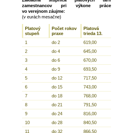
zamestnancov pri výkone práce
vo verejnom záujme:
(v eurách mesačne)
Platový
Počet rokov
Platová
stupeň
praxe
trieda 13.
1
do 2
619,00
2
do 4
645,00
3
do 6
670,00
4
do 9
693,50
5
do 12
717,50
6
do 15
743,00
7
do 18
768,00
8
do 21
791,50
9
do 24
816,00
10
do 28
840,50
11
do 32
866,50