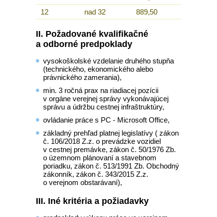
12
nad 32
889,50
II. Požadované kvalifikačné
a odborné predpoklady
vysokoškolské vzdelanie druhého stupňa
(technického, ekonomického alebo
právnického zamerania),
min. 3 ročná prax na riadiacej pozícii
v orgáne verejnej správy vykonávajúcej
správu a údržbu cestnej infraštruktúry,
ovládanie práce s PC - Microsoft Office,
základný prehľad platnej legislatívy ( zákon
č. 106/2018 Z.z. o prevádzke vozidiel
v cestnej premávke, zákon č. 50/1976 Zb.
o územnom plánovaní a stavebnom
poriadku, zákon č. 513/1991 Zb. Obchodný
zákonník, zákon č. 343/2015 Z.z.
o verejnom obstarávaní),
III. Iné kritéria a požiadavky