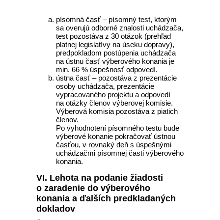
písomná časť – písomný test, ktorým
sa overujú odborné znalosti uchádzača,
test pozostáva z 30 otázok (prehľad
platnej legislatívy na úseku dopravy),
predpokladom postúpenia uchádzača
na ústnu časť výberového konania je
min. 66 % úspešnosť odpovedí.
ústna časť – pozostáva z prezentácie
osoby uchádzača, prezentácie
vypracovaného projektu a odpovedí
na otázky členov výberovej komisie.
Výberová komisia pozostáva z piatich
členov.
Po vyhodnotení písomného testu bude
výberové konanie pokračovať ústnou
časťou, v rovnaký deň s úspešnými
uchádzačmi písomnej časti výberového
konania.
VI. Lehota na podanie žiadosti
o zaradenie do výberového
konania a ďalších predkladaných
dokladov