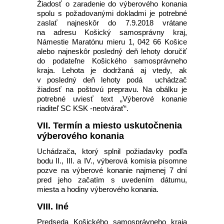
Žiadosť o zaradenie do výberového konania
spolu s požadovanými dokladmi je potrebné
zaslať najneskôr do 7.9.2018 vrátane
na adresu Košický samosprávny kraj,
Námestie Maratónu mieru 1, 042 66 Košice
alebo najneskôr posledný deň lehoty doručiť
do podateľne Košického samosprávneho
kraja. Lehota je dodržaná aj vtedy, ak
v posledný deň lehoty podá uchádzač
žiadosť na poštovú prepravu. Na obálku je
potrebné uviesť text „Výberové konanie
riaditeľ SC KSK -neotvárať“.
VII. Termín a miesto uskutočnenia
výberového konania
Uchádzača, ktorý splnil požiadavky podľa
bodu II., III. a IV., výberová komisia písomne
pozve na výberové konanie najmenej 7 dní
pred jeho začatím s uvedením dátumu,
miesta a hodiny výberového konania.
VIII. Iné
Predseda Košického samosprávneho kraja