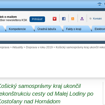
niek e-mailom
Kontakt
Prihlásiť
odber newslettera KSK
Kompetencie
Úradná tabuľa
Fakty o kraji
Elektro
oprava
>
Aktuality
>
Doprava v roku 2019
> Košický samosprávny kraj ukončil reko
Košický samosprávny kraj ukončil
ekonštrukciu cesty od Malej Lodiny po
Kostoľany nad Hornádom