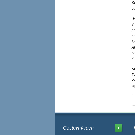
K
ob
„V
74
p
te
kt
A
c
4 
A
Zv
V
U
Cestovný ruch