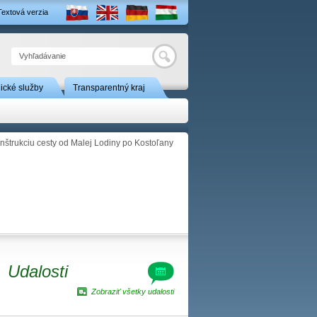
Textová verzia
Hľadať
nické služby
Transparentný kraj
nštrukciu cesty od Malej Lodiny po Kostoľany
Udalosti
Zobraziť všetky udalosti