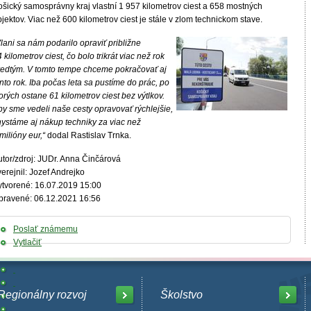
ošický samosprávny kraj vlastní 1 957 kilometrov ciest a 658 mostných
jektov. Viac než 600 kilometrov ciest je stále v zlom technickom stave.
lani sa nám podarilo opraviť približne
 kilometrov ciest, čo bolo trikrát viac než rok
redtým. V tomto tempe chceme pokračovať aj
nto rok. Iba počas leta sa pustíme do prác, po
orých ostane 61 kilometrov ciest bez výtlkov.
by sme vedeli naše cesty opravovať rýchlejšie,
hystáme aj nákup techniky za viac než
milióny eur,“
dodal Rastislav Trnka.
utor/zdroj: JUDr. Anna Činčárová
erejnil: Jozef Andrejko
ytvorené: 16.07.2019 15:00
pravené: 06.12.2021 16:56
Poslať známemu
Vytlačiť
Regionálny rozvoj
Školstvo