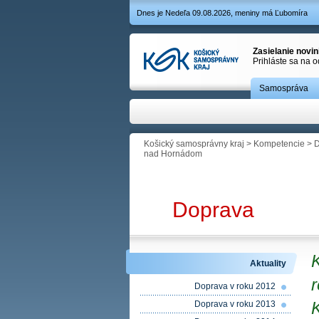
Dnes je Nedeľa 09.08.2026, meniny má Ľubomíra
Zasielanie novi
Prihláste sa na 
Samospráva
Košický samosprávny kraj
>
Kompetencie
>
D
nad Hornádom
Doprava
Aktuality
r
Doprava v roku 2012
Doprava v roku 2013