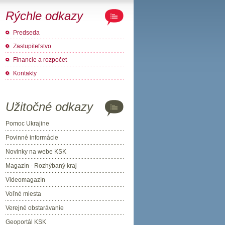
Rýchle odkazy
Predseda
Zastupiteľstvo
Financie a rozpočet
Kontakty
Užitočné odkazy
Pomoc Ukrajine
Povinné informácie
Novinky na webe KSK
Magazín - Rozhýbaný kraj
Videomagazín
Voľné miesta
Verejné obstarávanie
Geoportál KSK