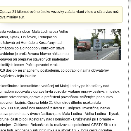
Oprava 21 kilometrového úseku vozovky začala vlani v lete a stála viac než
dva milióny eur.
esta vedúca z obce Malá Lodina cez Veľkú
odinu, Kysak, Obišovce, Trebejov po
ružstevnú pri Hornáde a Kostoľany nad
ornádom bola dlhodobo v kritickom stave.
ravidelne je preťažovaná hlavne nákladnou
opravou pri preprave stavebných materiálov
 okolitých lomov. Počas povodní v roku
010 došlo k jej značnému poškodeniu, čo potrápilo najmä obyvateľov
vajúcich v tejto lokalite.
ekonštrukcia komunikácie vedúcej od Malej Lodiny po Kostoľany nad
ornádom spočívala v oprave krytu vozovky, vrátane opravy cestných mostov,
prave odvodnenia, oprave a prečistení povodňami zničených priepustov
spevnení krajníc. Oprava tohto 21 kilometrov dlhého úseku stála
025 000 eur, ktoré boli hradené z úveru z Európskej investičnej banky.
prava prebiehala v dvoch častiach, a to Malá Lodina - Veľká Lodina - Kysak,
 druhej časti to boli Kostoľany nad Hornádom - Družstevná pri Hornáde –
rebejov - Obišovce. Rekonštrukciu realizovala spoločnosť CESTY SK s.r.o.
áce boli ukončené v júli tohto roka a v utorok 16. 7. bola cesta oficiálne