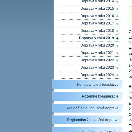
Doprava v roku 2014
Doprava v roku 2015
Doprava v roku 2016
Doprava v roku 2017
Doprava v roku 2018
C
L
Doprava v roku 2019
D
Doprava v roku 2020
H
Doprava v roku 2021
P
d
Doprava v roku 2022
z
Doprava v roku 2023
2
Doprava v roku 2024
bý
Kompetencie a legislatíva
R
H
Pozemné komunikácie
ú
a 
Regionálna autobusová doprava
2 
O
Regionálna železničná doprava
v
T
Pr
Integrovaný dopravný systém