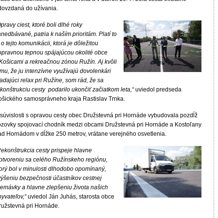
dovzdaná do užívania.
pravy ciest, ktoré boli dlhé roky
nedbávané, patria k naším prioritám. Platí to
 o tejto komunikácii, ktorá je dôležitou
opravnou tepnou spájajúcou okolité obce
 Košicami a rekreačnou zónou Ružín. Aj kvôli
mu, že ju intenzívne využívajú dovolenkári
adajúci relax pri Ružíne, som rád, že sa
konštrukciu cesty podarilo ukončiť začiatkom leta,“
uviedol predseda
ošického samosprávneho kraja Rastislav Trnka.
 súvislosti s opravou cesty obec Družstevná pri Hornáde vybudovala pozdĺž
ozovky spojovací chodník medzi obcami Družstevná pri Hornáde a Kostoľany
ad Hornádom v dĺžke 250 metrov, vrátane verejného osvetlenia.
Rekonštrukcia cesty prispeje hlavne
 otvoreniu sa celého Ružínskeho regiónu,
torý bol v minulosti dlhodobo opomínaný,
výšeniu bezpečnosti účastníkov cestnej
remávky a hlavne zlepšeniu života našich
yvateľov,“
uviedol Ján Juhás, starosta obce
ružstevná pri Hornáde.