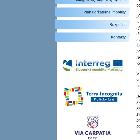
o
Plán udržateľnej mobility
„O
za
Rozpočet
aj
d
Kontakty
s
to
hľ
re
K
V
v
n
„
k
k
z
p
ob
D