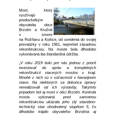
Most, ktorý
využívajú
predovšetkým
obyvatelia obce
Brzotín a Kružná
v smere
na Rožňavu a Košice, od uvedenia do svojej
prevádzky v roku 1961, neprešiel zásadnou
rekonštrukciou. Na moste bola dlhodobo
vykonávaná iba štandardná údržba.
„V roku 2019 bolo pre nás jednou z priorít
investovať do opráv a kompletných
rekonštrukcií viacerých mostov v kraji.
Mnohé z nich sú v súčasnosti v havarijnom
stave. Na niektorých sa dokonca úpravy
nerealizovali od ich výstavby. Takýmto
prípadom bol aj most v obci Brzotín. Kontrola
mosta vykonaná pred samotnou
rekonštrukciou ukázala jeho zlý stavebno-
technický stav ohodnotený stupňom 5, čo
dlhodobo trápilo obyvateľov Brzotína aj