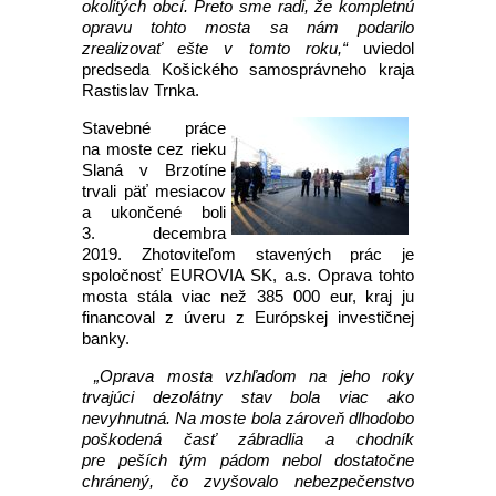
okolitých obcí. Preto sme radi, že kompletnú
opravu tohto mosta sa nám podarilo
zrealizovať ešte v tomto roku,“
uviedol
predseda Košického samosprávneho kraja
Rastislav Trnka.
Stavebné práce
na moste cez rieku
Slaná v Brzotíne
trvali päť mesiacov
a ukončené boli
3. decembra
2019. Zhotoviteľom stavených prác je
spoločnosť EUROVIA SK, a.s. Oprava tohto
mosta stála viac než 385 000 eur, kraj ju
financoval z úveru z Európskej investičnej
banky.
„Oprava mosta vzhľadom na jeho roky
trvajúci dezolátny stav bola viac ako
nevyhnutná. Na moste bola zároveň dlhodobo
poškodená časť zábradlia a chodník
pre peších tým pádom nebol dostatočne
chránený, čo zvyšovalo nebezpečenstvo