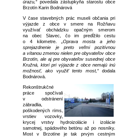
úrazu,“
povedala zástupkyňa starostu obce
Brzotín Karin Bodnárová
V čase stavebných prác museli občania pri
výjazde z obce v smere na Rožňavu
využívať obchádzku opačným smerom
na obec Slavec, čo im predĺžilo cestu
o 4 kilometre.
„Oprava mosta a jeho
sprejazdnenie je preto veľmi pozitívnou
a vítanou zmenou nielen pre obyvateľov obce
Brzotín, ale aj pre obyvateľov susednej obce
Kružná, ktorí pri výjazde z obce nemajú inú
možnosť, ako využiť tento most,“
dodala
Bodnárová.
Rekonštrukčné
práce spočívali
v odstránení
zábradlia,
poškodených ríms,
vrstiev vozovky,
krycej vrstvy hydroizolácie i izolácie
samotnej, spádového betónu až po nosníky.
Most v Brzotíne je tak prvým cestným