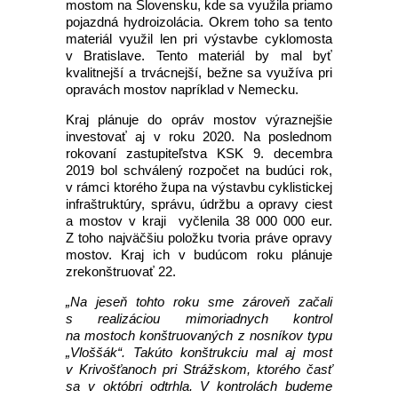
mostom na Slovensku, kde sa využila priamo
pojazdná hydroizolácia. Okrem toho sa tento
materiál využil len pri výstavbe cyklomosta
v Bratislave. Tento materiál by mal byť
kvalitnejší a trvácnejší, bežne sa využíva pri
opravách mostov napríklad v Nemecku.
Kraj plánuje do opráv mostov výraznejšie
investovať aj v roku 2020. Na poslednom
rokovaní zastupiteľstva KSK 9. decembra
2019 bol schválený rozpočet na budúci rok,
v rámci ktorého župa na výstavbu cyklistickej
infraštruktúry, správu, údržbu a opravy ciest
a mostov v kraji vyčlenila 38 000 000 eur.
Z toho najväčšiu položku tvoria práve opravy
mostov. Kraj ich v budúcom roku plánuje
zrekonštruovať 22.
„Na jeseň tohto roku sme zároveň začali
s realizáciou mimoriadnych kontrol
na mostoch konštruovaných z nosníkov typu
„Vloššák“. Takúto konštrukciu mal aj most
v Krivošťanoch pri Strážskom, ktorého časť
sa v októbri odtrhla. V kontrolách budeme