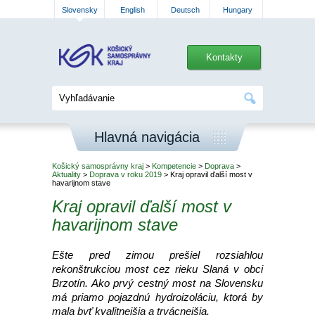
Slovensky
English
Deutsch
Hungary
Kontakty
Hlavná navigácia
Košický samosprávny kraj
>
Kompetencie
>
Doprava
>
Aktuality
>
Doprava v roku 2019
> Kraj opravil ďalší most v
havarijnom stave
Kraj opravil ďalší most v
havarijnom stave
Ešte pred zimou prešiel rozsiahlou
rekonštrukciou most cez rieku Slaná v obci
Brzotín. Ako prvý cestný most na Slovensku
má priamo pojazdnú hydroizoláciu, ktorá by
mala byť kvalitnejšia a trvácnejšia.